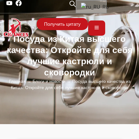
RU
Получить цитату
Посуда из Китая высшего
качества: Откройте для себя
лучшие кастрюли и
сковородки
Главная
→
Блоги и новости
→ Посуда высшего качества из
Китая: Откройте для себя лучшие кастрюли и сковородки