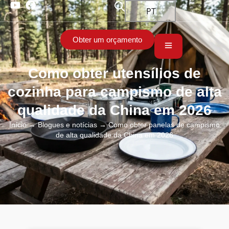
PT
Obter um orçamento
Como obter utensílios de
cozinha para campismo de alta
qualidade da China em 2026
Início
→
Blogues e notícias
→ Como obter panelas de campismo
de alta qualidade da China em 2026