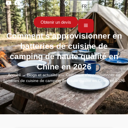
FR
Obtenir un devis
Comment s'approvisionner en
batteries de cuisine de
camping de haute qualité en
Chine en 2026
Accueil
→
Blogs et actualités
→ Comment s'approvisionner en
batteries de cuisine de camping de haute qualité en Chine en 2026