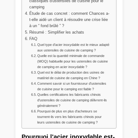
classiques d'ustensiles de cuisine pour le
camping
Étude de cas concret : comment Chances a-
t-elle aidé un client à résoudre une crise liée
à un “ fond brûlé ” ?
Résumé : Simplifier les achats
FAQ
Quel type d'acier inoxydable est le mieux adapté
aux ustensiles de cuisine de camping ?
Quelle est la quantité minimale de commande
(MOQ) habituelle pour les ustensiles de cuisine
de camping en acier inoxydable ?
Quel est le délai de production des usines de
matériel de cuisine de camping en Chine ?
Comment savoir si un fournisseur d'ustensiles
de cuisine pour le camping est fiable ?
Quelles certifications les fabricants chinois
d'ustensiles de cuisine de camping délivrent-ils
généralement ?
Pourquoi de plus en plus d'acheteurs se
tournent-ils vers les fabricants chinois pour
leurs ustensiles de cuisine de camping ?
Pourquoi l'acier inoxydable est-