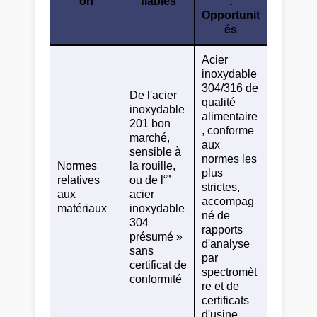
on
fiables
:
Opportunit
és
Acier
inoxydable
304/316 de
De l'acier
qualité
inoxydable
alimentaire
201 bon
, conforme
marché,
aux
sensible à
normes les
Normes
la rouille,
plus
relatives
ou de l“”
strictes,
aux
acier
accompag
matériaux
inoxydable
né de
304
rapports
présumé »
d'analyse
sans
par
certificat de
spectromèt
conformité
re et de
certificats
d'usine