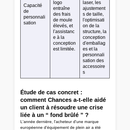
logo
laser, les
Capacité
entraîne
ajustement
de
des frais
s de taille,
personnali
de moule
l'optimisati
sation
élevés, et
on de la
l'assistanc
structure, la
e à la
conception
conception
d'emballag
est limitée.
es et la
personnali
sation des
accessoire
s
Étude de cas concret :
comment Chances a-t-elle aidé
un client à résoudre une crise
liée à un “ fond brûlé ” ?
L'année dernière, l'acheteur d'une marque
européenne d'équipement de plein air a été