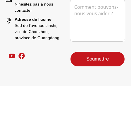
M
o
h
N'hésitez pas à nous
e
m
o
contacter
s
p
n
s
r
Adresse de l'usine
e
a
o
Sud de l'avenue Jinshi,
g
v
ville de Chaozhou,
e
e
province de Guangdong
*
n
a
n
t
Soumettre
d
e
l
a
m
i
s
e
e
n
p
a