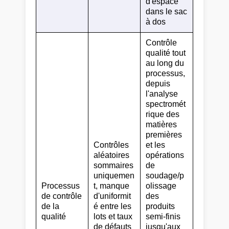
d'espace
dans le sac
à dos
Contrôle
qualité tout
au long du
processus,
depuis
l'analyse
spectromét
rique des
matières
premières
Contrôles
et les
aléatoires
opérations
sommaires
de
uniquemen
soudage/p
Processus
t, manque
olissage
de contrôle
d'uniformit
des
de la
é entre les
produits
qualité
lots et taux
semi-finis
de défauts
jusqu'aux