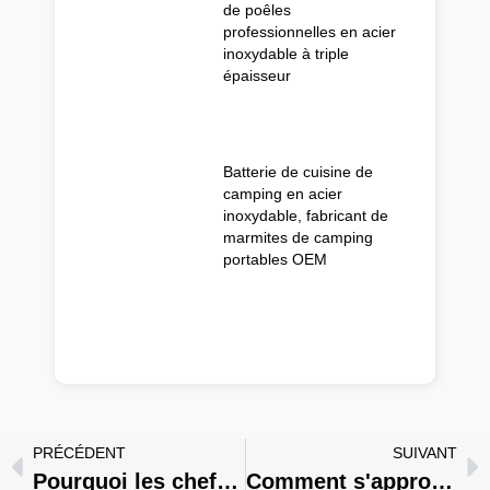
de poêles
professionnelles en acier
inoxydable à triple
épaisseur
Batterie de cuisine de
camping en acier
inoxydable, fabricant de
marmites de camping
portables OEM
PRÉCÉDENT
SUIVANT
Pourquoi les chefs évitent-ils les poêles antiadhésives dans les cuisines professionnelles ?
Comment s'approvisionner en batteries de cuisine de camping de haute qualité en Chine en 2026