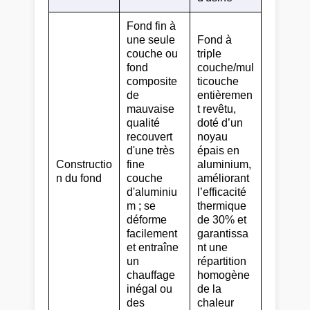
Fond fin à
une seule
Fond à
couche ou
triple
fond
couche/mul
composite
ticouche
de
entièremen
mauvaise
t revêtu,
qualité
doté d’un
recouvert
noyau
d'une très
épais en
Constructio
fine
aluminium,
n du fond
couche
améliorant
d'aluminiu
l’efficacité
m ; se
thermique
déforme
de 30% et
facilement
garantissa
et entraîne
nt une
un
répartition
chauffage
homogène
inégal ou
de la
des
chaleur