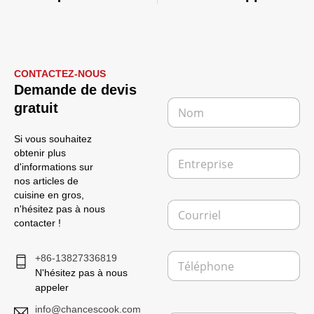
CONTACTEZ-NOUS
Demande de devis
N
gratuit
o
m
Si vous souhaitez
*
E
obtenir plus
n
d'informations sur
t
nos articles de
r
cuisine en gros,
C
e
n'hésitez pas à nous
o
p
contacter !
u
r
r
i
T
r
+86-13827336819
s
é
i
e
N'hésitez pas à nous
l
e
appeler
é
l
N
p
info@chancescook.com
*