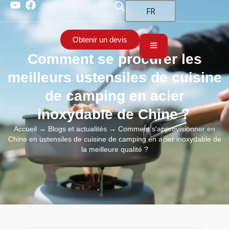
FR
Obtenir un devis
Comment se procurer les
meilleurs ustensiles de cuisine
de camping en acier
inoxydable de Chine？
Accueil
→
Blogs et actualités
→ Comment s'approvisionner en
Chine en ustensiles de cuisine de camping en acier inoxydable de
la meilleure qualité ?