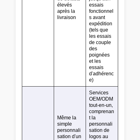
élevés
essais
après la
fonctionnel
livraison
s avant
expédition
(tels que
les essais
de couple
des
poignées
et les
essais
d'adhérenc
e)
Services
OEM/ODM
tout-en-un,
comprenan
Même la
t la
simple
personnali
personnali
sation de
sation d'un
logos au