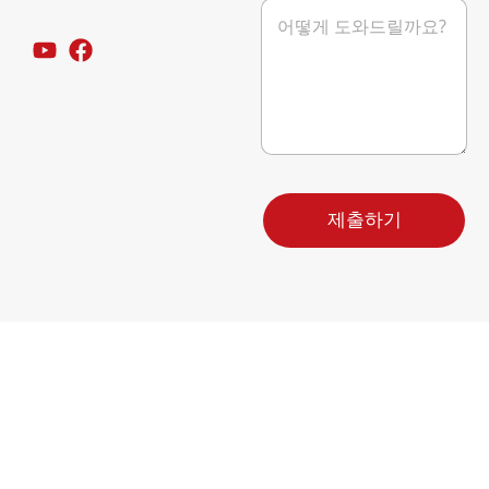
메
이
시
아
지
웃
*
에
서
이
메
일
보
내
기
제출하기