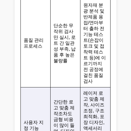
원자재 분
광 분석 및
반제품 용
접/연마부
단순한 무
터 출하 전
작위 검사
기능 테스
만 실시, 로
품질 관리
트(손잡이
트 간 일관
프로세스
토크 및 접
성 부족, 납
착력 테스
품 후 높은
트 등)에 이
불량률
르기까지
전 공정에
걸친 품질
검사
레이저 로
고 맞춤 제
간단한 로
작, 사이즈
고 맞춤 제
조정, 구조
작조차도
최적화, 포
금형 비용
사용자 지
장 디자인,
이 많이 들
정 기능
액세서리