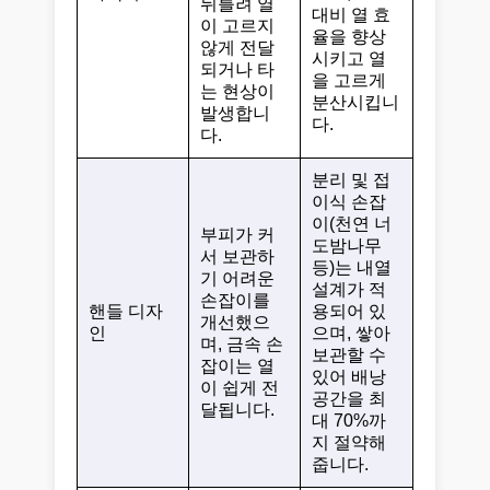
뒤틀려 열
대비 열 효
이 고르지
율을 향상
않게 전달
시키고 열
되거나 타
을 고르게
는 현상이
분산시킵니
발생합니
다.
다.
분리 및 접
이식 손잡
이(천연 너
부피가 커
도밤나무
서 보관하
등)는 내열
기 어려운
설계가 적
손잡이를
핸들 디자
용되어 있
개선했으
인
으며, 쌓아
며, 금속 손
보관할 수
잡이는 열
있어 배낭
이 쉽게 전
공간을 최
달됩니다.
대 70%까
지 절약해
줍니다.