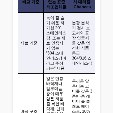
비교 기준
없는 표준
사 대리점:
제조업체들
Chances
녹이 잘 슬
기 쉬운 저
분광 분석
가형 201
기 검사 보
스테인리스
고서와 공
강, 또는 재
장 인증서
재료 기준
료 인증서
를 갖춘 엄
가 없는
격한 식품
“304 스테
등급
인리스강이
304/316 스
라고 주장
테인리스강
되는” 제품
얇은 단층
두꺼운 알
바닥재나
루미늄 코
알루미늄
어를 갖춘 3
층이 매우
중/다중 레
얇은 저품
이어 풀 클
질 복합 바
래드 베이
닥재; 쉽게
바닥 구조
스로, 30%