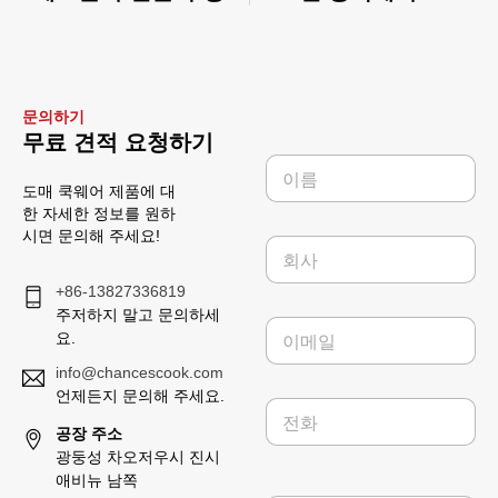
문의하기
무료 견적 요청하기
이
름
도매 쿡웨어 제품에 대
*
한 자세한 정보를 원하
시면 문의해 주세요!
회
사
+86-13827336819
주저하지 말고 문의하세
이
요.
메
일
info@chancescook.com
*
언제든지 문의해 주세요.
전
화
공장 주소
광둥성 차오저우시 진시
애비뉴 남쪽
레