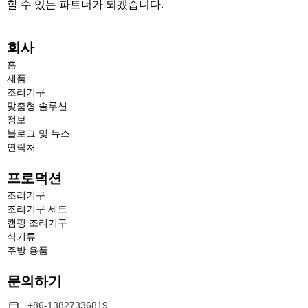
할 수 있는 파트너가 되겠습니다.
회사
홈
제품
조리기구
맞춤형 솔루션
정보
블로그 및 뉴스
연락처
프로덕션
조리기구
조리기구 세트
캠핑 조리기구
식기류
주방 용품
문의하기
+86-13827336819