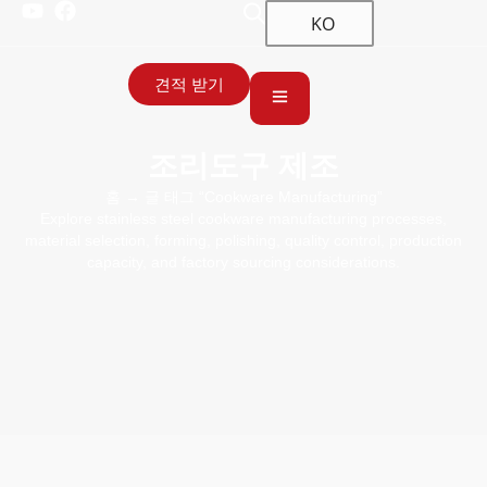
KO
견적 받기
조리도구 제조
홈
→ 글 태그 “Cookware Manufacturing”
Explore stainless steel cookware manufacturing processes,
material selection, forming, polishing, quality control, production
capacity, and factory sourcing considerations.