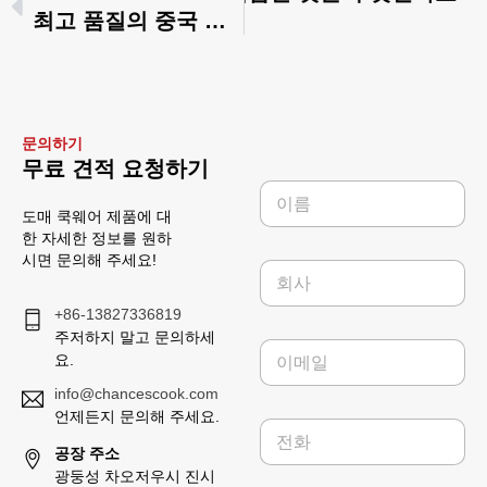
최고 품질의 중국 조리도구: 최고의 냄비와 프라이팬 알아보기
문의하기
무료 견적 요청하기
이
름
도매 쿡웨어 제품에 대
*
한 자세한 정보를 원하
시면 문의해 주세요!
회
사
+86-13827336819
주저하지 말고 문의하세
이
요.
메
일
info@chancescook.com
*
언제든지 문의해 주세요.
전
화
공장 주소
광둥성 차오저우시 진시