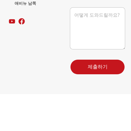
애비뉴 남쪽
보
메
낸
시
사
지
람
*
전
화
메
시
지
제출하기