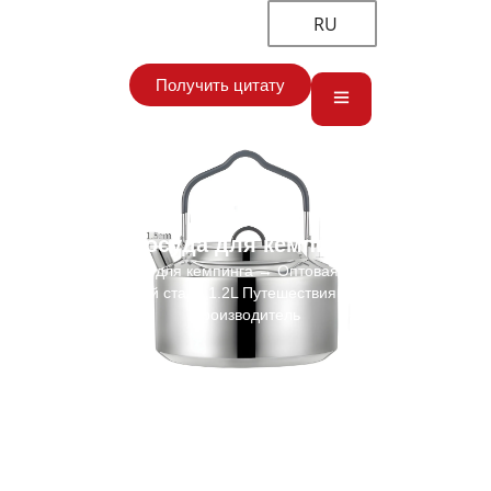
RU
Получить цитату
Посуда для кемпинга
Главная
→
Посуда для кемпинга
→ Оптовая Кемпинг чайник из
нержавеющей стали 1.2L Путешествия Кофе Чайник
Производитель