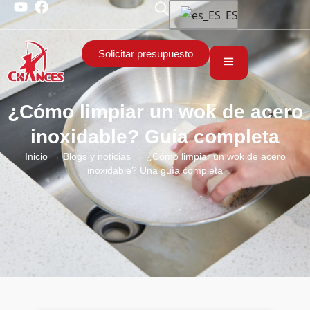
ES
Solicitar presupuesto
¿Cómo limpiar un wok de acero
inoxidable? Guía completa
Inicio
→
Blogs y noticias
→ ¿Cómo limpiar un wok de acero
inoxidable? Una guía completa