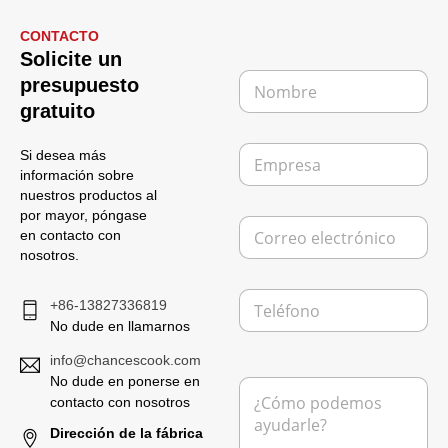
CONTACTO
Solicite un
N
presupuesto
o
gratuito
m
b
E
r
Si desea más
m
e
información sobre
p
*
nuestros productos al
r
por mayor, póngase
C
e
en contacto con
o
s
nosotros.
r
a
r
T
e
+86-13827336819
e
o
No dude en llamarnos
l
e
é
l
info@chancescook.com
f
e
No dude en ponerse en
M
o
c
e
contacto con nosotros
n
t
n
o
r
Dirección de la fábrica
s