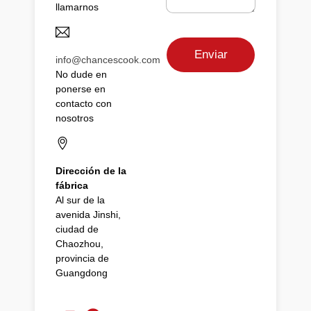
c
llamarnos
*
o
M
*
e
Enviar
n
info@chancescook.com
s
No dude en
a
ponerse en
j
contacto con
e
nosotros
T
e
l
é
Dirección de la
f
fábrica
o
Al sur de la
n
avenida Jinshi,
o
E
ciudad de
m
Chaozhou,
a
provincia de
i
Guangdong
l