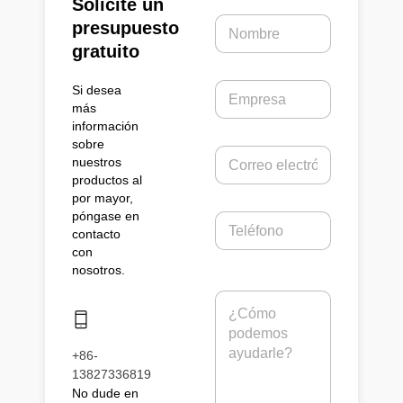
Solicite un
N
presupuesto
o
gratuito
m
b
E
Si desea
r
m
e
más
p
*
información
r
sobre
C
e
nuestros
o
s
productos al
r
a
por mayor,
r
póngase en
T
e
contacto
e
o
con
l
e
nosotros.
é
l
f
e
M
o
c
e
n
t
n
o
r
s
+86-
ó
a
13827336819
n
j
i
No dude en
e