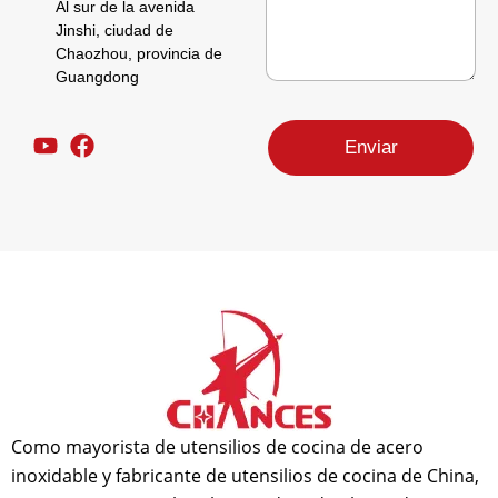
ó
Al sur de la avenida
a
n
Jinshi, ciudad de
j
i
Chaozhou, provincia de
e
c
*
Guangdong
o
C
*
o
Enviar
r
r
e
o
e
l
e
c
t
r
ó
n
i
c
o
Como mayorista de utensilios de cocina de acero
d
inoxidable y fabricante de utensilios de cocina de China,
e