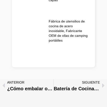
Fábrica de utensilios de
cocina de acero
inoxidable, Fabricante
OEM de ollas de camping
portátiles
ANTERIOR
SIGUIENTE
¿Cómo embalar ollas y sartenes? Guía profesional y soluciones
Batería de Cocina de Acero Inoxidable de 3 capas vs 5 capas: ¿Cuál es la más adecuada para usted?