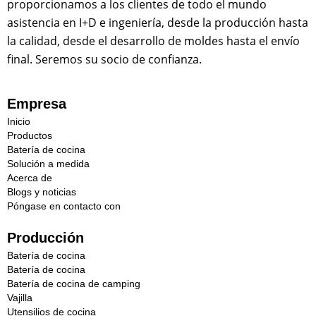
proporcionamos a los clientes de todo el mundo
l
a
asistencia en I+D e ingeniería, desde la producción hasta
e
la calidad, desde el desarrollo de moldes hasta el envío
m
final. Seremos su socio de confianza.
p
r
e
s
Empresa
a
Inicio
r
Productos
e
Batería de cocina
m
Solución a medida
i
Acerca de
t
Blogs y noticias
e
Póngase en contacto con
n
t
e
Producción
Batería de cocina
Batería de cocina
Batería de cocina de camping
Vajilla
Utensilios de cocina