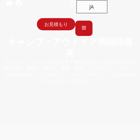
JA
お見積もり
キャンプ・アウトドア用調理器
具
ホーム
→ 「キャンプ＆アウトドア用調理器具」タグが付いた投稿
軽量設計、携帯性、耐久性、熱源、素材、そしてアウトドアブラン
ドの卸売調達について解説した、キャンプやアウトドア用調理器具
のガイドをご覧ください。.