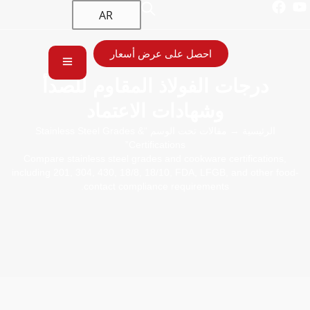
AR
احصل على عرض أسعار
درجات الفولاذ المقاوم للصدأ
وشهادات الاعتماد
الرئيسية
→ مقالات تحت الوسم “Stainless Steel Grades &
Certifications”
Compare stainless steel grades and cookware certifications,
including 201, 304, 430, 18/8, 18/10, FDA, LFGB, and other food-
contact compliance requirements.