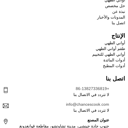
أواني الطهي
حل مخصص
نبذة عن
المدونات والأخبار
اتصل بنا
الإنتاج
أواني الطهي
طقم أواني الطهي
أواني الطهي للتخييم
أدوات المائدة
أدوات المطبخ
اتصل بنا
+86-13827336819
لا تتردد في الاتصال بنا
info@chancescook.com
لا تتردد في الاتصال بنا
عنوان المصنع
جنوب جادة جينشي، مدينة تشاوتشو، مقاطعة قوانغدونغ