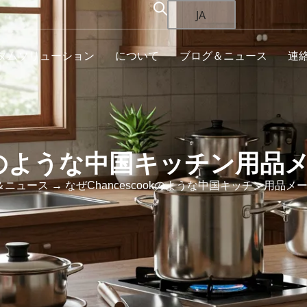
JA
タムソリューション
について
ブログ＆ニュース
連
ookのような中国キッチン用
＆ニュース
→ なぜChancescookのような中国キッチン用品