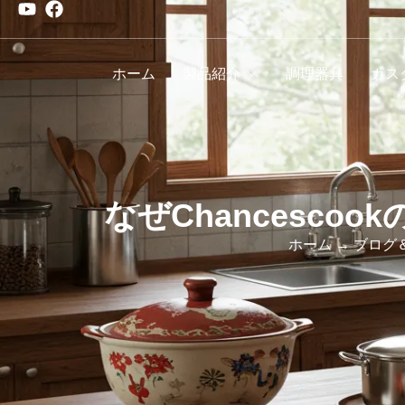
ホーム
製品紹介
調理器具
カス
なぜChancesc
ホーム
→
ブログ