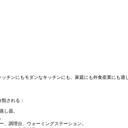
キッチンにもモダンなキッチンにも、家庭にも外食産業にも適
分類される：
蒸し器。
。
ー、調理台、ウォーミングステーション。