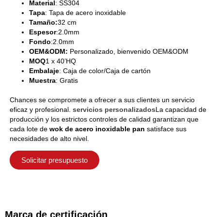
Material
: SS304
Tapa
: Tapa de acero inoxidable
Tamaño:
32 cm
Espesor
:2.0mm
Fondo
:2.0mm
OEM&ODM:
Personalizado, bienvenido OEM&ODM
MOQ
1 x 40’HQ
Embalaje
: Caja de color/Caja de cartón
Muestra
: Gratis
Chances se compromete a ofrecer a sus clientes un servicio
eficaz y profesional.
servicios personalizados
La capacidad de
producción y los estrictos controles de calidad garantizan que
cada lote de
wok de acero inoxidable
pan
satisface sus
necesidades de alto nivel.
Solicitar presupuesto
Marca de certificación