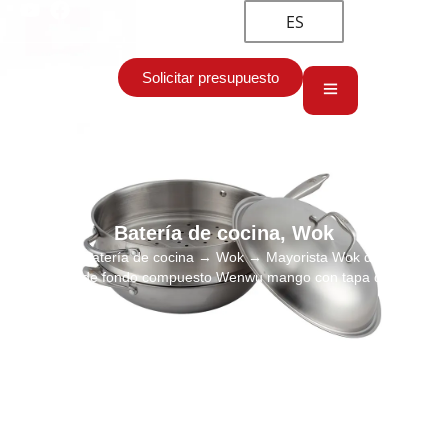
ES
Solicitar presupuesto
Batería de cocina
,
Wok
Inicio
→
Batería de cocina
→
Wok
→ Mayorista Wok de acero
inoxidable de fondo compuesto Wenwu mango con tapa de acero.