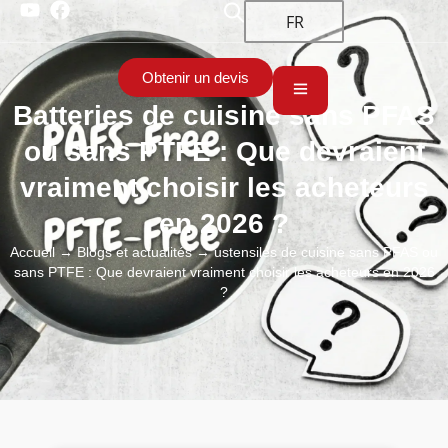
FR
Obtenir un devis
Batteries de cuisine sans PFAS
ou sans PTFE : Que devraient
vraiment choisir les acheteurs
en 2026 ?
Accueil
→
Blogs et actualités
→ ustensiles de cuisine sans PFAS ou
sans PTFE : Que devraient vraiment choisir les acheteurs en 2026
?