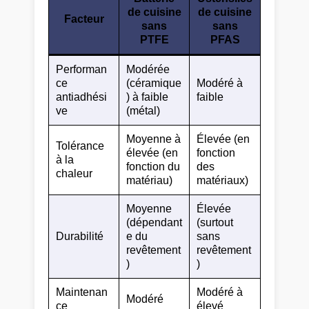
de cuisine
de cuisine
Facteur
sans
sans
PTFE
PFAS
Performan
Modérée
ce
(céramique
Modéré à
antiadhési
) à faible
faible
ve
(métal)
Moyenne à
Élevée (en
Tolérance
élevée (en
fonction
à la
fonction du
des
chaleur
matériau)
matériaux)
Moyenne
Élevée
(dépendant
(surtout
Durabilité
e du
sans
revêtement
revêtement
)
)
Maintenan
Modéré à
Modéré
ce
élevé