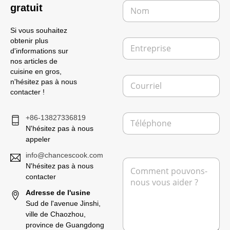
N
gratuit
o
m
Si vous souhaitez
*
E
obtenir plus
n
d'informations sur
t
nos articles de
r
cuisine en gros,
C
e
n'hésitez pas à nous
o
p
contacter !
u
r
r
i
T
r
+86-13827336819
s
é
i
e
N'hésitez pas à nous
l
e
appeler
é
l
M
p
info@chancescook.com
*
M
e
h
N'hésitez pas à nous
e
s
o
contacter
s
s
n
s
a
Adresse de l'usine
e
a
g
Sud de l'avenue Jinshi,
g
e
ville de Chaozhou,
e
T
province de Guangdong
*