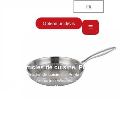
FR
Obtenir un devis
Articles de cuisine
,
Poêle à frire
Accueil
→
Articles de cuisine
→
Poêle à frire
→ Poêle à frire en
acier inoxydable martelé Wholesale, Supply Tri-Ply Cookware
Manufacturer