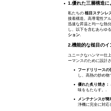
1.優れた三層構造
私たちの
槌目ステンレ
接着構造。高導電性ア
迅速な昇温と均一な熱
し、以下を含むあらゆ
ション
.
2.機能的な槌目の
ユニークなハンマー仕
ーマンスのために設計
フードリリースの
し、高熱の炒め物
優れた炙り焼き：
味をもたらす。.
メンテナンスが簡
浄機に完全に対応