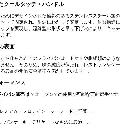
いたクールタッチ・ハンドル
のためにデザインされた輪郭のあるステンレススチール製の
ベットで固定され、生涯にわたって安定します。耐熱構造に
リップを実現し、流線型の形状と吊り下げ穴により、キッチ
ます。.
の表面
材から作られたこのフライパンは、トマトや柑橘類のような
しません。そのため、味の純度が保たれ、レストランやケー
る最高の食品安全基準を満たしています。.
フォーマンス
ライパン卸売
までオーブンでの使用が可能な万能選手です。
：
レミアム・プロテイン、シーフード、野菜。.
、パンケーキ、デリケートなものに最適。.