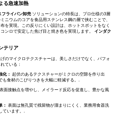
による急速加熱
スフライパン卸売
ソリューションの特長は、プロ仕様の3層
ルミニウムのコアを食品用ステンレス鋼の層で挟むことで、
分布を実現。この反りにくい設計は、ホットスポットをなく
るコンロで安定した焦げ目と焼き色を実現します。
インダク
インテリア
上げのマイクロテクスチャーは、美しさだけでなく、パフォ
されている：
強化：
起伏のあるテクスチャーがミクロの空隙を作り出
でも食材のこびりつきを大幅に軽減する。.
表面接触点を増やし、メイラード反応を促進し、豊かな風
単：
表面は無孔質で残留物が溜まりにくく、業務用食器洗
しています。.