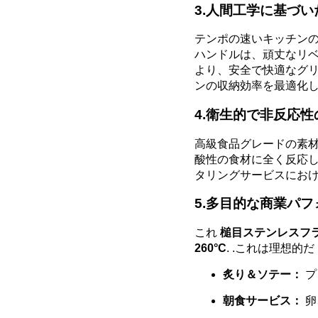
3.人間工学に基づ
テンポの速いキッチン
ハンドルは、頑丈なリ
より、安全で快適なグ
ンの収納効率を最適化し
4.衛生的で非反応性
高級食品グレードの素
酸性の食材に全く反応
タリングサービスにおけ
5.多目的な商業パ
これ
槌目ステンレスフ
260°C
. .これは理想的だ
炙り＆ソテー：
プ
朝食サービス：
卵