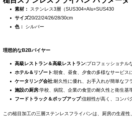
槌目ステンレスフライパン パラメータ
素材：
ステンレス3層（SUS304+Alu+SUS430
サイズ
20/22/24/26/28/30cm
色：
シルバー
理想的なB2Bバイヤー
高級レストラン＆高級レストラン
:プロフェッショナル
ホテル＆リゾート
:朝食、昼食、夕食の多様なサービス
ケータリング会社
:耐久性に優れ、お手入れが簡単なフ
施設の厨房
:学校、病院、企業の食堂の耐久性と衛生基
フードトラック＆ポップアップ
:信頼性が高く、コンパ
この槌目加工の三層ステンレスフライパンは、厨房の生産性