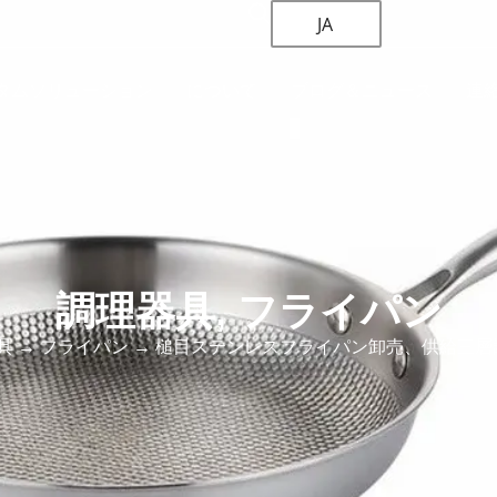
JA
タムソリューション
について
ブログ＆ニュース
連
調理器具
,
フライパン
具
→
フライパン
→ 槌目ステンレスフライパン卸売、供給三層