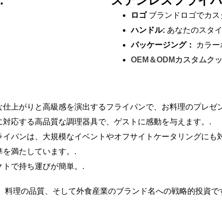
：
ステンレスフライ
ロゴ
ブランドロゴでカス
ハンドル:
あなたのスタ
パッケージング：
カラー
OEM＆ODMカスタムク
な仕上がりと高級感を演出するフライパンで、お料理のプレゼ
に対応する高品質な調理器具で、ゲストに感動を与えます。.
ライパンは、大規模なイベントやオフサイトケータリングにも対
準を満たしています。.
クトで持ち運びが簡単。.
、料理の品質、そして外食産業のブランド名への戦略的投資です