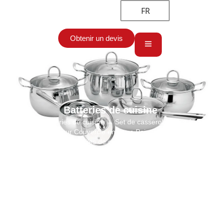
FR
Obtenir un devis
Batteries de cuisine
Accueil
→
Batteries de cuisine
→ Set de casseroles et poêles en
gros de tambour Couvercle en verre Poignée en acier Set
d'ustensiles de cuisine 10 pièces