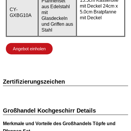
13.5cm Kasserolle
Pfannenset
mit Deckel 24cm x
aus Edelstahl
CY-
5.0cm Bratpfanne
mit
GXBG10A
mit Deckel
Glasdeckeln
und Griffen aus
Stahl
Angebot einholen
Zertifizierungszeichen
Großhandel Kochgeschirr Details
Merkmale und Vorteile des Großhandels Töpfe und