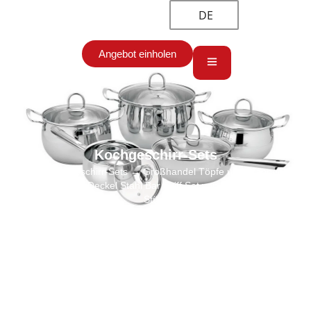
DE
Angebot einholen
Kochgeschirr-Sets
Start
→
Kochgeschirr-Sets
→ Großhandel Töpfe und Pfannen Set
von Drum Glas Deckel Stahl Bar Griff Set von Kochgeschirr 10
Stück