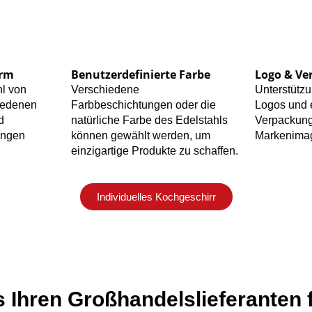
orm
Benutzerdefinierte Farbe
Logo & Ve
hl von
Verschiedene
Unterstützu
iedenen
Farbbeschichtungen oder die
Logos und 
d
natürliche Farbe des Edelstahls
Verpackung
ungen
können gewählt werden, um
Markenima
einzigartige Produkte zu schaffen.
Individuelles Kochgeschirr
s Ihren Großhandelslieferanten