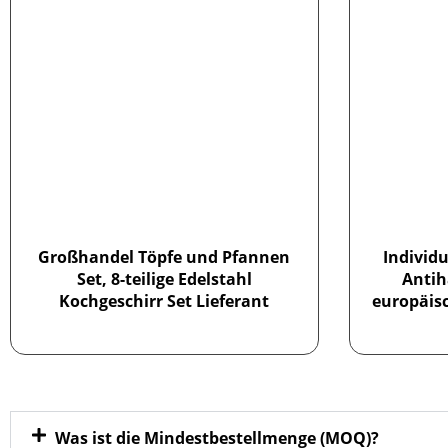
Großhandel Töpfe und Pfannen
Individu
Set, 8-teilige Edelstahl
Antih
Kochgeschirr Set Lieferant
europäisc
Was ist die Mindestbestellmenge (MOQ)?