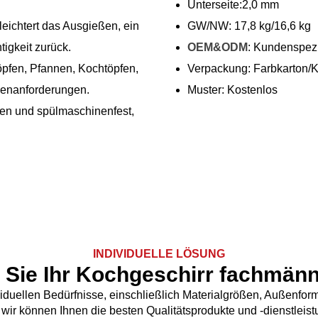
Unterseite:2,0 mm
rleichtert das Ausgießen, ein
GW/NW: 17,8 kg/16,6 kg
tigkeit zurück.
OEM&ODM
: Kundenspe
öpfen, Pfannen, Kochtöpfen,
Verpackung: Farbkarton/
henanforderungen.
Muster: Kostenlos
igen und spülmaschinenfest,
INDIVIDUELLE LÖSUNG
 Sie Ihr Kochgeschirr fachmänn
viduellen Bedürfnisse, einschließlich Materialgrößen, Außenf
, wir können Ihnen die besten Qualitätsprodukte und -dienstleis