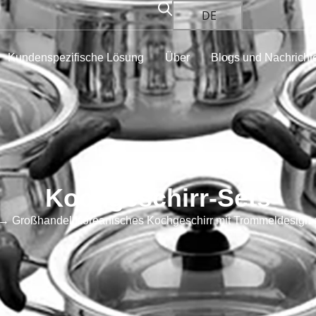
DE
Kundenspezifische Lösung
Über
Blogs und Nachricht
Kochgeschirr-Sets
→ Großhandel Koreanisches Kochgeschirr mit Trommeldesign aus