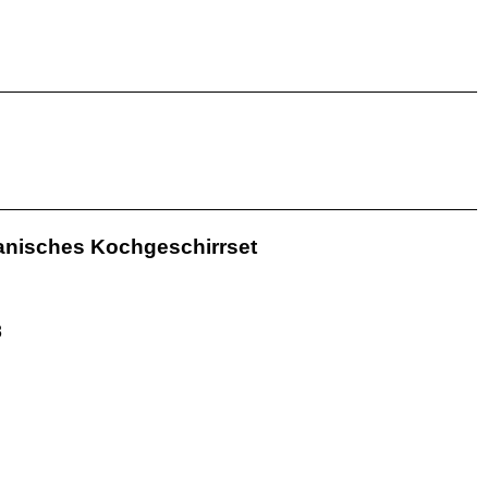
eanisches Kochgeschirrset
8