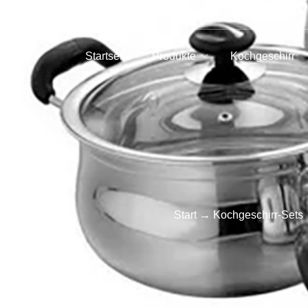
Startseite
Produkte
Kochgeschirr
Start
→
Kochgeschirr-Sets