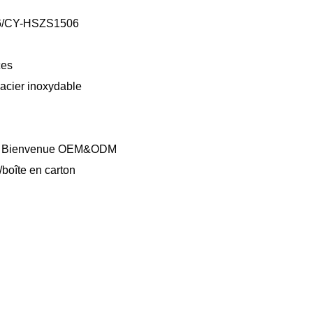
6/CY-HSZS1506
ces
acier inoxydable
, Bienvenue OEM&ODM
/boîte en carton