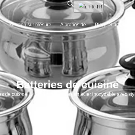
FR
Solution sur mesure
A propos de
Blogs et actualités
Batteries de cuisine
es de cuisine
→ Set de casseroles en acier inoxydable avec sty