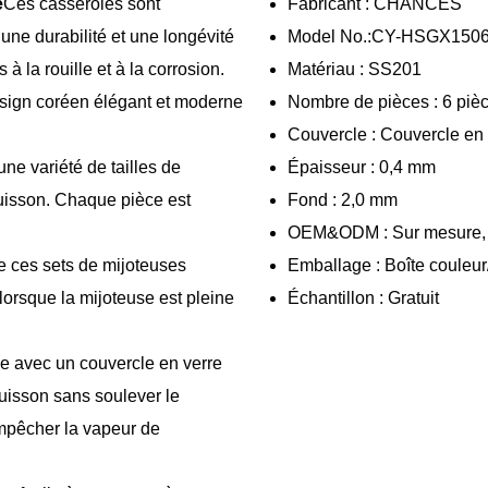
é
Ces casseroles sont
Fabricant : CHANCES
une durabilité et une longévité
Model No.:CY-HSGX150
à la rouille et à la corrosion.
Matériau : SS201
esign coréen élégant et moderne
Nombre de pièces : 6 piè
Couvercle : Couvercle en 
e variété de tailles de
Épaisseur : 0,4 mm
uisson. Chaque pièce est
Fond : 2,0 mm
OEM&ODM : Sur mesure
 ces sets de mijoteuses
Emballage : Boîte couleur
lorsque la mijoteuse est pleine
Échantillon : Gratuit
ée avec un couvercle en verre
cuisson sans soulever le
mpêcher la vapeur de