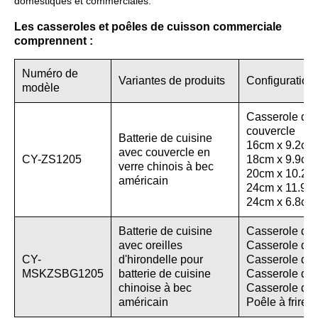
domestiques et commerciales.
Les casseroles et poêles de cuisson commerciale
comprennent :
Numéro de
Variantes de produits
Configuration
modèle
Casserole de 
couvercle
Batterie de cuisine
16cm x 9.2cm 
avec couvercle en
CY-ZS1205
18cm x 9.9cm 
verre chinois à bec
20cm x 10.2cm
américain
24cm x 11.9cm
24cm x 6.8cm 
Batterie de cuisine
Casserole de 
avec oreilles
Casserole de 
CY-
d'hirondelle pour
Casserole de 
MSKZSBG1205
batterie de cuisine
Casserole de 
chinoise à bec
Casserole de 
américain
Poêle à frire 