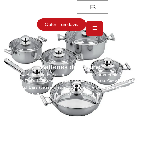
FR
Obtenir un devis
Batteries de cuisine
Accueil
→
Batteries de cuisine
→ Wholesale Commercial Cooking
Pots and Pans 12 Piece American Style Cookware Set with Glass
Lids and Ears (casseroles et poêles à frire commerciales, 12
pièces, couvercles et oreilles en verre)