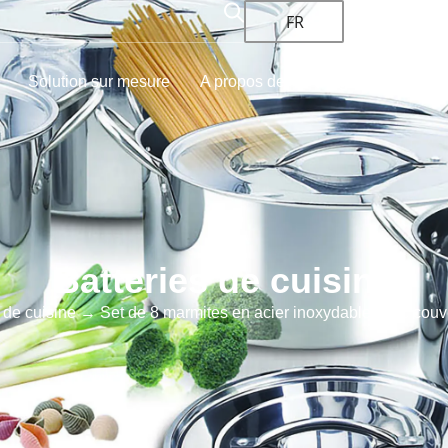
FR
Solution sur mesure
A propos de
Blogs et actualités
Batteries de cuisine
 de cuisine
→ Set de 8 marmites en acier inoxydable avec couve