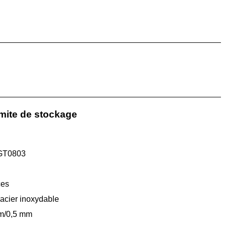
rmite de stockage
GT0803
ces
acier inoxydable
mm/0,5 mm