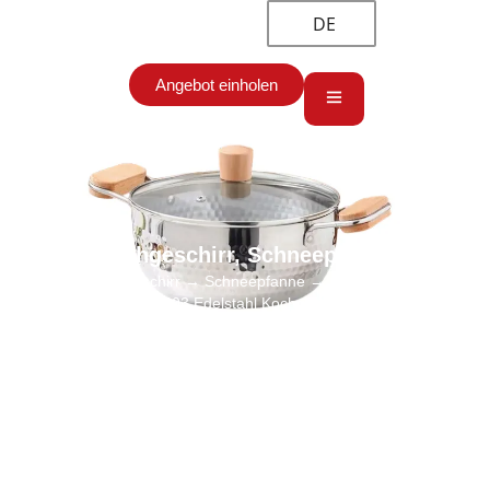
DE
Angebot einholen
Kochgeschirr
,
Schneepfanne
Start
→
Kochgeschirr
→
Schneepfanne
→ Custom Snow Pan
Großhandel , 403 Edelstahl Kochgeschirr Hersteller