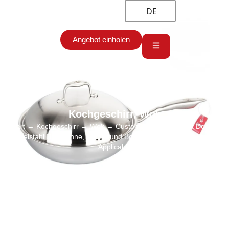
DE
Angebot einholen
Kochgeschirr
,
Wok
Start
→
Kochgeschirr
→
Wok
→ Custom Wok Pfanne mit Deckel,
Edelstahl Bratpfanne, Compound Bottom Single Handle Multi-
Applicable