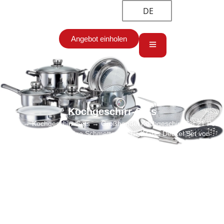
DE
Angebot einholen
Kochgeschirr-Sets
Start
→
Kochgeschirr-Sets
→ Großhandel Kochgeschirr Set 21 Pcs
Edelstahl breite Felge Schmetterling Griff Glas Deckel Set von
Pfannen