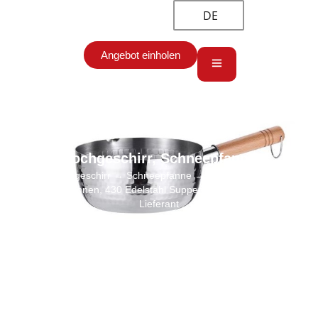
DE
Angebot einholen
Kochgeschirr
,
Schneepfanne
Start
→
Kochgeschirr
→
Schneepfanne
→ Bespoke Großhandel
Schnee Pfannen, 430 Edelstahl Suppentopf japanischen Stil
Lieferant