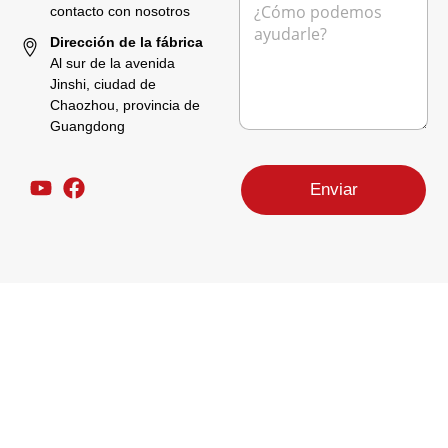
o
c
e
contacto con nosotros
l
n
t
n
é
o
r
Dirección de la fábrica
s
f
ó
Al sur de la avenida
a
o
n
Jinshi, ciudad de
j
n
i
Chaozhou, provincia de
e
o
c
*
Guangdong
E
o
m
*
a
i
Enviar
l
M
e
n
s
a
j
e