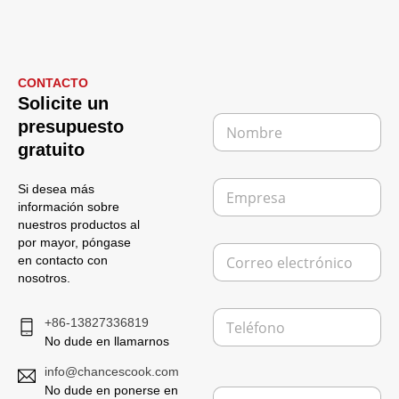
CONTACTO
Solicite un
N
presupuesto
o
gratuito
m
b
E
r
Si desea más
m
e
información sobre
p
*
nuestros productos al
r
por mayor, póngase
C
e
en contacto con
o
s
nosotros.
r
a
r
T
e
+86-13827336819
e
o
No dude en llamarnos
l
e
é
l
info@chancescook.com
T
f
e
No dude en ponerse en
M
e