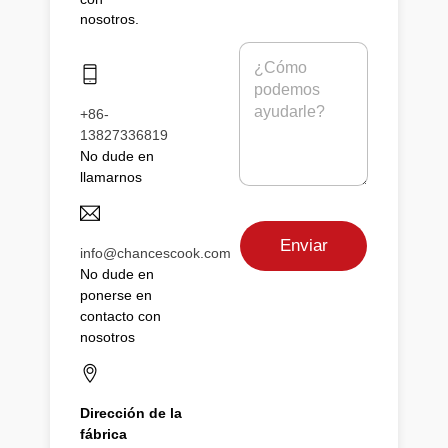
l
e
nosotros.
é
l
f
e
M
o
c
e
n
t
n
o
r
s
+86-
ó
a
13827336819
n
j
i
No dude en
e
c
llamarnos
*
o
*
Enviar
info@chancescook.com
No dude en
ponerse en
contacto con
nosotros
Dirección de la
fábrica