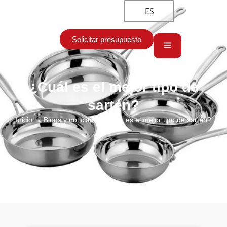
ES
Solicitar presupuesto
¿Cuál es el mejor tipo de
sartén?
Inicio
→
Blogs y noticias
→ ¿Cuál es el mejor tipo de sartén?