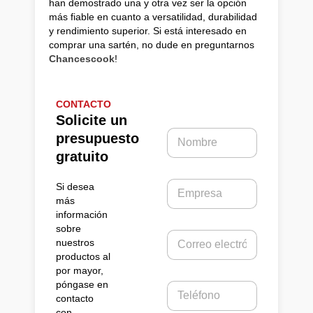
han demostrado una y otra vez ser la opción
más fiable en cuanto a versatilidad, durabilidad
y rendimiento superior. Si está interesado en
comprar una sartén, no dude en preguntarnos
Chancescook
!
CONTACTO
M
Solicite un
e
N
presupuesto
n
o
s
gratuito
m
a
b
j
E
Si desea
r
e
m
e
más
d
p
*
información
e
r
sobre
n
C
e
nuestros
o
o
s
productos al
m
r
a
por mayor,
b
r
póngase en
r
T
e
contacto
e
e
o
con