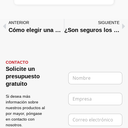
ANTERIOR
SIGUIENTE
Cómo elegir una batería de cocina: la mejor para su cocina
¿Son seguros los utensilios de cocina de acero inoxidable?
CONTACTO
Solicite un
N
presupuesto
o
gratuito
m
b
E
r
Si desea más
m
e
información sobre
p
*
nuestros productos al
r
por mayor, póngase
C
e
en contacto con
o
s
nosotros.
r
a