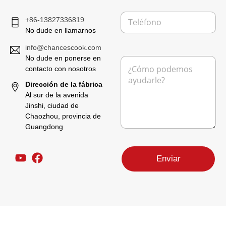
r
T
e
+86-13827336819
e
o
No dude en llamarnos
l
e
é
l
info@chancescook.com
f
e
No dude en ponerse en
M
o
c
e
contacto con nosotros
n
t
n
o
r
Dirección de la fábrica
s
ó
Al sur de la avenida
a
n
Jinshi, ciudad de
j
i
Chaozhou, provincia de
e
c
*
Guangdong
o
N
*
o
Enviar
m
b
r
e
d
e
l