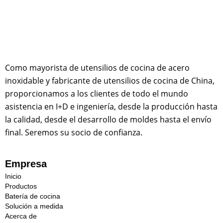
c
o
r
r
e
o
e
l
Como mayorista de utensilios de cocina de acero
e
inoxidable y fabricante de utensilios de cocina de China,
c
proporcionamos a los clientes de todo el mundo
t
r
asistencia en I+D e ingeniería, desde la producción hasta
ó
la calidad, desde el desarrollo de moldes hasta el envío
n
final. Seremos su socio de confianza.
i
c
o
Empresa
Inicio
Productos
Batería de cocina
Solución a medida
Acerca de