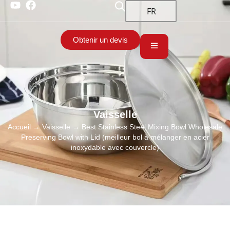
FR
Obtenir un devis
Vaisselle
Accueil
→
Vaisselle
→ Best Stainless Steel Mixing Bowl Wholesale
Preserving Bowl with Lid (meilleur bol à mélanger en acier
inoxydable avec couvercle)