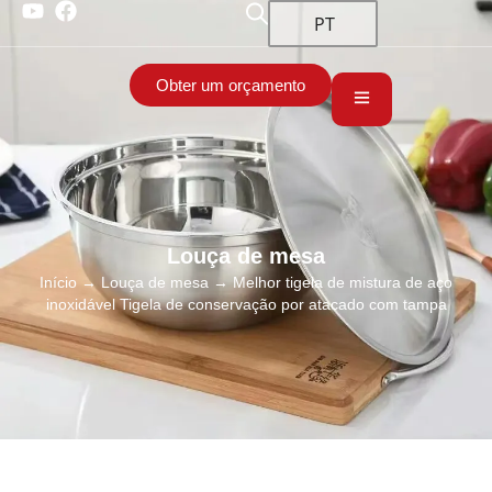
PT
Obter um orçamento
Louça de mesa
Início
→
Louça de mesa
→ Melhor tigela de mistura de aço
inoxidável Tigela de conservação por atacado com tampa