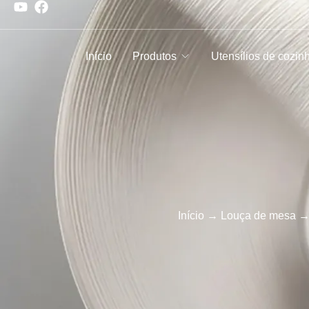
Início
Produtos
Utensílios de cozin
Início
→
Louça de mesa
→ 