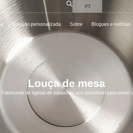
PT
ha
Solução personalizada
Sobre
Blogues e notícias
Louça de mesa
Fabricante de tigelas de salada de aço inoxidável para servir