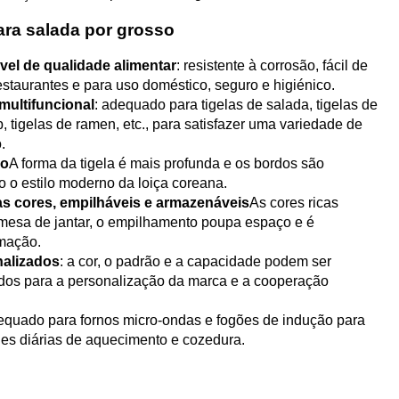
ara salada por grosso
ável de qualidade alimentar
: resistente à corrosão, fácil de
staurantes e para uso doméstico, seguro e higiénico.
 multifuncional
: adequado para tigelas de salada, tigelas de
p, tigelas de ramen, etc., para satisfazer uma variedade de
.
no
A forma da tigela é mais profunda e os bordos são
o o estilo moderno da loiça coreana.
as cores, empilháveis e armazenáveis
As cores ricas
mesa de jantar, o empilhamento poupa espaço e é
umação.
nalizados
: a cor, o padrão e a capacidade podem ser
dos para a personalização da marca e a cooperação
equado para fornos micro-ondas e fogões de indução para
des diárias de aquecimento e cozedura.