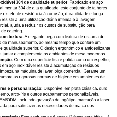
xidável 304 de qualidade superior
: Fabricado em aço
alimentar 304 de alta qualidade, este conjunto de talheres
e excelente resistência à corrosão, durabilidade e longa
 resistir a uma utilização diária intensa e à lavagem
cial, ajuda a reduzir os custos de substituição para
 de catering.
com textura:
A elegante pega com textura de escama de
to de manuseamento, ao mesmo tempo que confere um
 de qualidade superior. O design ergonómico e antideslizante
de jantar e complementa os ambientes de mesa modernos.
tenção:
Com uma superfície lisa e polida como um espelho,
es em aço inoxidável resiste à acumulação de resíduos
 limpeza na máquina de lavar loiça comercial. Garante um
 cumpre as rigorosas normas de higiene em ambientes de
res e personalização:
Disponível em prata clássica, ouro
erno, arco-íris e outros acabamentos personalizáveis.
EM/ODM, incluindo gravação de logótipo, marcação a laser
ada para satisfazer as necessidades de marca dos