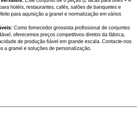
versáteis:
Este conjunto de 6 peças (2 facas para bifes + 4
 para hotéis, restaurantes, cafés, salões de banquetes e
rfeito para aquisição a granel e normalização em vários
áveis:
Como fornecedor grossista profissional de conjuntos
dável, oferecemos preços competitivos diretos da fábrica,
acidade de produção fiável em grande escala. Contacte-nos
os a granel e soluções de personalização.