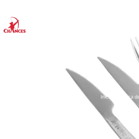
Início
Produtos
Utensílios de cozin
Início
→
Louça d