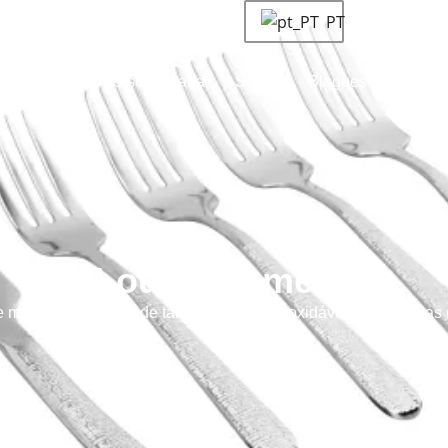
PT
ha
Solução personalizada
Sobre
Blogues e notícias
Louça de mesa
e mesa
→ Conjunto de talheres de aço inoxidável com 6 peças (