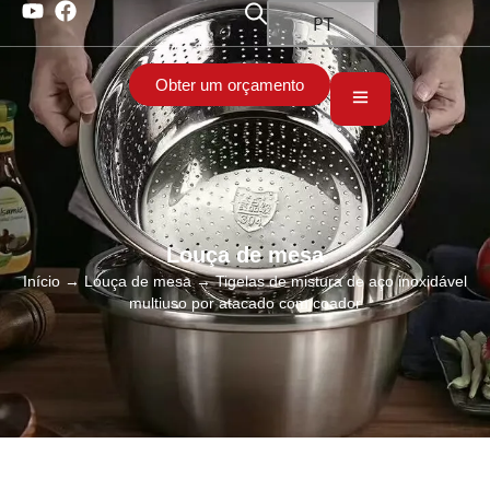
PT
Obter um orçamento
Louça de mesa
Início
→
Louça de mesa
→ Tigelas de mistura de aço inoxidável
multiuso por atacado com coador