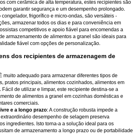
dos com cerâmica de alta temperatura, estes recipientes são
odem garantir segurança e um desempenho prolongado.
congelador, frigorífico e micro-ondas, são versáteis -
eições, armazenar todos os dias e para conveniência em
ossistas competitivos e apoio fiável para encomendas a
 de armazenamento de alimentos a granel são ideais para
idade fiável com opções de personalização.
gens dos recipientes de armazenagem de
 muito adequado para armazenar diferentes tipos de
, pratos principais, alimentos cozinhados, alimentos em
ácil de utilizar e limpar, este recipiente destina-se a
amento de alimentos a granel em cozinhas domésticas e
ntares comerciais.
vre e a longo prazo
: A construção robusta impede a
 extraordinário desempenho de selagem preserva
os ingredientes. Isto torna-a a solução ideal para os
sitam de armazenamento a longo prazo ou de portabilidade