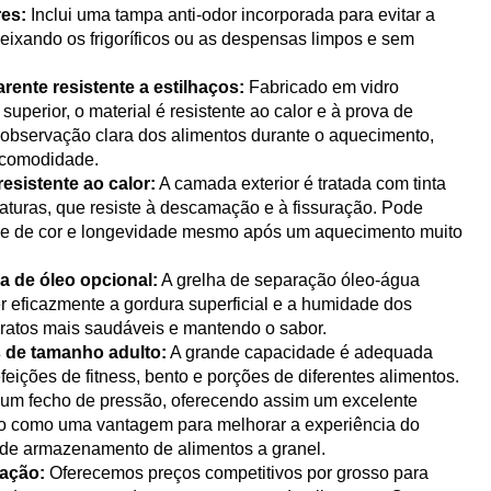
es:
Inclui uma tampa anti-odor incorporada para evitar a
deixando os frigoríficos ou as despensas limpos e sem
rente resistente a estilhaços:
Fabricado em vidro
uperior, o material é resistente ao calor e à prova de
 observação clara dos alimentos durante o aquecimento,
 comodidade.
esistente ao calor:
A camada exterior é tratada com tinta
raturas, que resiste à descamação e à fissuração. Pode
ade de cor e longevidade mesmo após um aquecimento muito
a de óleo opcional:
A grelha de separação óleo-água
r eficazmente a gordura superficial e a humidade dos
pratos mais saudáveis e mantendo o sabor.
s de tamanho adulto:
A grande capacidade é adequada
efeições de fitness, bento e porções de diferentes alimentos.
um fecho de pressão, oferecendo assim um excelente
 como uma vantagem para melhorar a experiência do
s de armazenamento de alimentos a granel.
zação:
Oferecemos preços competitivos por grosso para