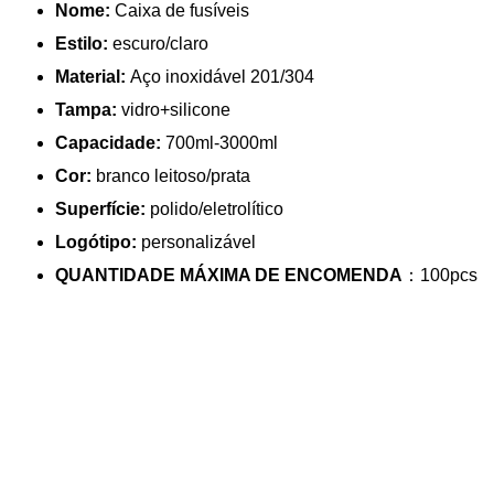
Nome:
Caixa de fusíveis
Estilo:
escuro/claro
Material:
Aço inoxidável 201/304
Tampa:
vidro+silicone
Capacidade:
700ml-3000ml
Cor:
branco leitoso/prata
Superfície:
polido/eletrolítico
Logótipo:
personalizável
QUANTIDADE MÁXIMA DE ENCOMENDA
：100pcs