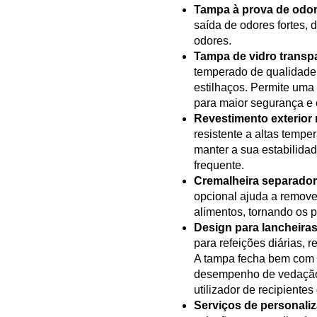
Tampa à prova de odor
saída de odores fortes, 
odores.
Tampa de vidro transpa
temperado de qualidade s
estilhaços. Permite uma
para maior segurança e
Revestimento exterior r
resistente a altas tempe
manter a sua estabilid
frequente.
Cremalheira separador
opcional ajuda a remove
alimentos, tornando os 
Design para lancheira
para refeições diárias, r
A tampa fecha bem com 
desempenho de vedação
utilizador de recipiente
Serviços de personali