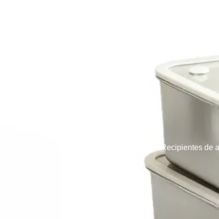
Início
Produtos
Utensílios de cozin
Início
→
Utensílios de cozinha
→ China Recipientes de ar