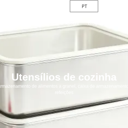
PT
ha
Solução personalizada
Sobre
Blogues e notícias
Utensílios de cozinha
mazenamento de alimentos a granel, caixa de armazenamento no 
refeições