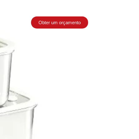
Obter um orçamento
Contacto
frigorífico, fabricante de recipientes de preparação de