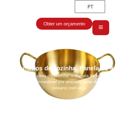
PT
Obter um orçamento
Utensílios de cozinha
,
Panela de sopa
Início
→
Utensílios de cozinha
→
Panela de sopa
→ Pote de
macarrão de aço inoxidável por atacado, pote de macarrão Ramen
coreano com alça