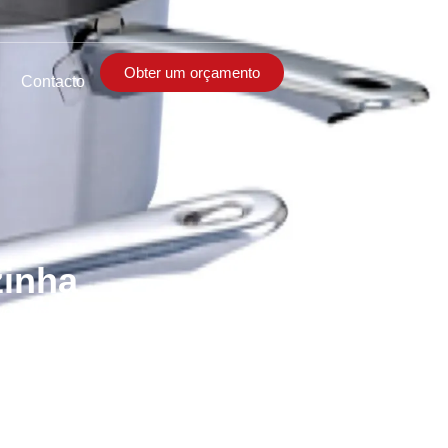
Obter um orçamento
Contacto
zinha
ável com fundo único e pega longa