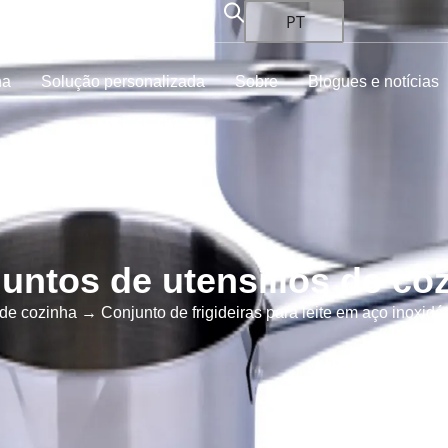
PT
ha
Solução personalizada
Sobre
Blogues e notícias
untos de utensílios de co
 de cozinha
→ Conjunto de frigideiras para leite em aço inoxid