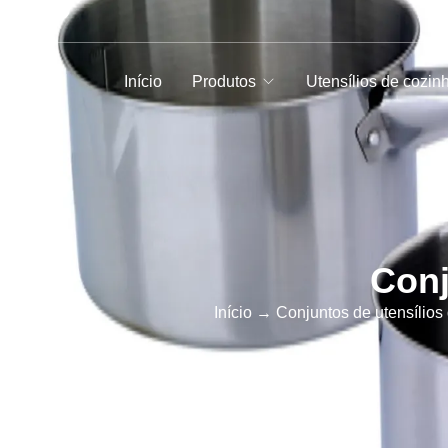
Início
Produtos
Utensílios de cozin
Conj
Início
→
Conjuntos de utensílios