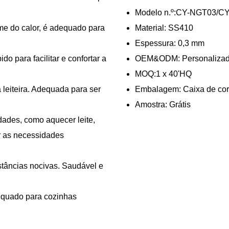
Modelo n.º:CY-NGT03/C
me do calor, é adequado para
Material: SS410
Espessura: 0,3 mm
o para facilitar e confortar a
OEM&ODM: Personaliza
MOQ:1 x 40'HQ
da leiteira. Adequada para ser
Embalagem: Caixa de cor/
Amostra: Grátis
idades, como aquecer leite,
r as necessidades
stâncias nocivas. Saudável e
dequado para cozinhas