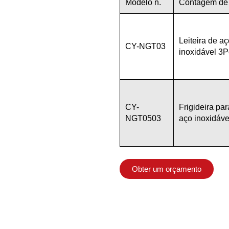
Modelo n.
Contagem de
Leiteira de aç
CY-NGT03
inoxidável 3P
CY-
Frigideira par
NGT0503
aço inoxidáve
Obter um orçamento