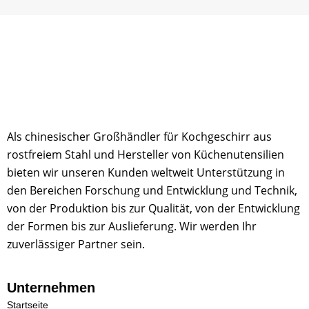
U
n
t
e
r
n
e
h
m
e
n
Als chinesischer Großhändler für Kochgeschirr aus
rostfreiem Stahl und Hersteller von Küchenutensilien
bieten wir unseren Kunden weltweit Unterstützung in
den Bereichen Forschung und Entwicklung und Technik,
von der Produktion bis zur Qualität, von der Entwicklung
der Formen bis zur Auslieferung. Wir werden Ihr
zuverlässiger Partner sein.
Unternehmen
Startseite