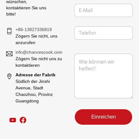
e
wünschen,
E
r
kontaktieren Sie uns
-
n
bitte!
M
e
a
h
T
i
+86-13827336819
m
e
l
e
Zögern Sie nicht, uns
l
*
n
anzurufen
e
N
f
info@chancescook.com
N
a
o
Zögern Sie nicht uns zu
a
c
n
kontaktieren
c
h
h
r
Adresse der Fabrik
r
i
Südlich der Jinshi
i
c
Avenue, Stadt
c
h
Chaozhou, Provinz
h
t
Guangdong
t
E
*
-
M
Einreichen
a
i
l