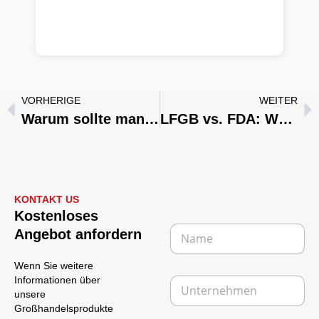
VORHERIGE
WEITER
Warum sollte man sich für einen China-Küchengerätehersteller wie Chancescook？ entscheiden?
LFGB vs. FDA: Welche Zertifizierung ist für Kochgeschirr aus Edelstahl wichtig?
KONTAKT US
Kostenloses
N
Angebot anfordern
a
m
Wenn Sie weitere
e
U
Informationen über
*
n
unsere
t
Großhandelsprodukte