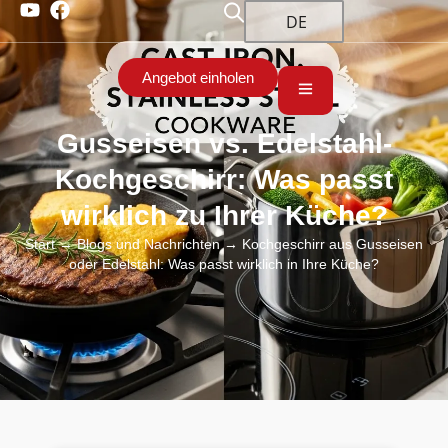
DE
Angebot einholen
Gusseisen vs. Edelstahl-
Kochgeschirr: Was passt
wirklich zu Ihrer Küche?
Start
→
Blogs und Nachrichten
→ Kochgeschirr aus Gusseisen
oder Edelstahl: Was passt wirklich in Ihre Küche?