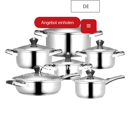
DE
Angebot einholen
Kochgeschirr-Sets
Start
→
Kochgeschirr-Sets
→ 12-teiliges Topf- und Pfannenset
Hersteller, Edelstahl-Kochgeschirrset Lieferant