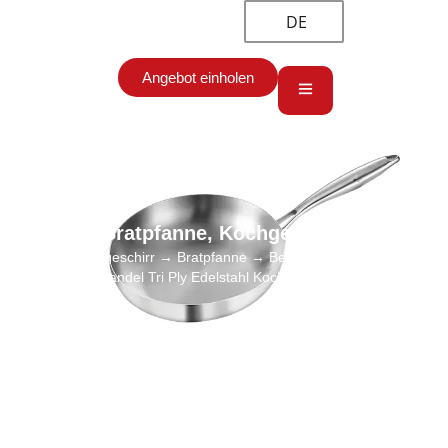
DE
Angebot einholen
Bratpfanne
,
Kochgeschirr
Start
→
Kochgeschirr
→
Bratpfanne
→ Beste Bratpfanne für Eier
Großhandel Tri Ply Edelstahl Kochgeschirr Fabrik