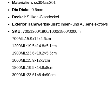
Materialien:
ss304/ss201
Die Dicke:
0.6mm；
Deckel:
Silikon-Glasdeckel；
Exterior Handwerkskunst:
Innen- und Außenelektroly
SKU:
700/1200/1900/1000/1800/3000ml
700ML:15.9x12x4.6cm
1200ML:19.5×14.8×5.1cm
1900ML:23.6×18.2×5.5cm
1000ML:15.9x12x7cm
1800ML:19.5×14.8x8cm
3000ML:23.61×8.4x90cm