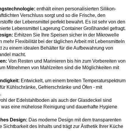
ungstechnologie:
enthält einen personalisierten Silikon-
luftdichten Verschluss sorgt und so die Frische, den
toffe der Lebensmittel perfekt bewahrt. Es ist sehr von den
inierte Lebensmittel Lagerung Container Großhandel gefragt.
esign:
Erhitzen Sie Ihre Speisen sicher in der Mikrowelle
 mehr Flexibilität bei der täglichen Arbeit mit Lebensmitteln
kt zu einem idealen Behälter für die Aufbewahrung von
andel macht.
gen:
Von Resten und Marinieren bis hin zum Vorbereiten von
um Mitnehmen von Mahlzeiten sind die Möglichkeiten mit
digkeit:
Entwickelt, um einem breiten Temperaturspektrum
für Kühlschränke, Gefrierschränke und Öfen - mit
.
hl der Edelstahlboden als auch der Glasdeckel sind
 was eine mühelose Reinigung und dauerhafte Hygiene
ches Design:
Das moderne Design mit dem transparenten
e Sichtbarkeit des Inhalts und trägt zur Ästhetik Ihrer Küche