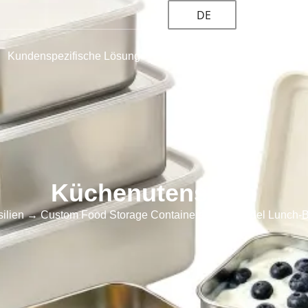
DE
Kundenspezifische Lösung
Über
Blogs und Nachricht
Küchenutensilien
ilien
→ Custom Food Storage Containers Großhandel Lunch-B