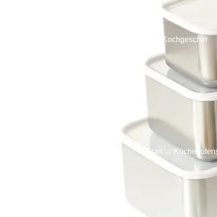
Startseite
Produkte
Kochgeschirr
Start
→
Küchenutens