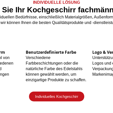
INDIVIDUELLE LÖSUNG
 Sie Ihr Kochgeschirr fachmänn
viduellen Bedürfnisse, einschließlich Materialgrößen, Außenf
, wir können Ihnen die besten Qualitätsprodukte und -dienstleis
orm
Benutzerdefinierte Farbe
Logo & Ve
hl von
Verschiedene
Unterstützu
iedenen
Farbbeschichtungen oder die
Logos und 
d
natürliche Farbe des Edelstahls
Verpackung
ungen
können gewählt werden, um
Markenima
einzigartige Produkte zu schaffen.
Individuelles Kochgeschirr