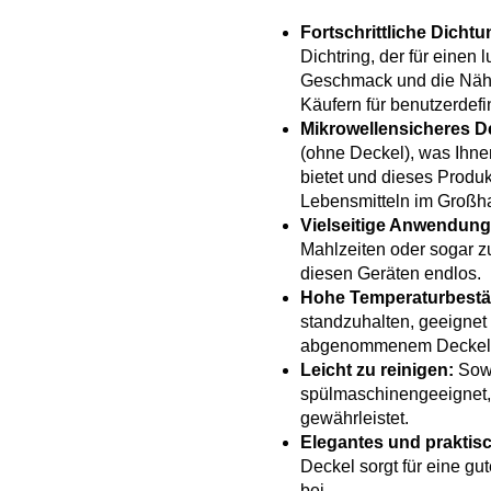
Fortschrittliche Dicht
Dichtring, der für einen 
Geschmack und die Nährs
Käufern für benutzerdef
Mikrowellensicheres D
(ohne Deckel), was Ihnen
bietet und dieses Produ
Lebensmitteln im Großh
Vielseitige Anwendun
Mahlzeiten oder sogar z
diesen Geräten endlos.
Hohe Temperaturbestän
standzuhalten, geeignet 
abgenommenem Deckel
Leicht zu reinigen:
Sowo
spülmaschinengeeignet,
gewährleistet.
Elegantes und praktis
Deckel sorgt für eine gut
bei.