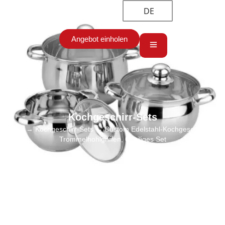
DE
Angebot einholen
Kochgeschirr-Sets
Start
→
Kochgeschirr-Sets
→ Custom Edelstahl-Kochgeschirr mit
Trommelhohlgriffen, 6-teiliges Set