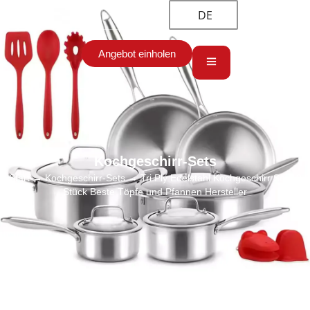
DE
Angebot einholen
Kochgeschirr-Sets
Start
→
Kochgeschirr-Sets
→ Tri Ply Edelstahl Kochgeschirr Set 10
Stück Beste Töpfe und Pfannen Hersteller