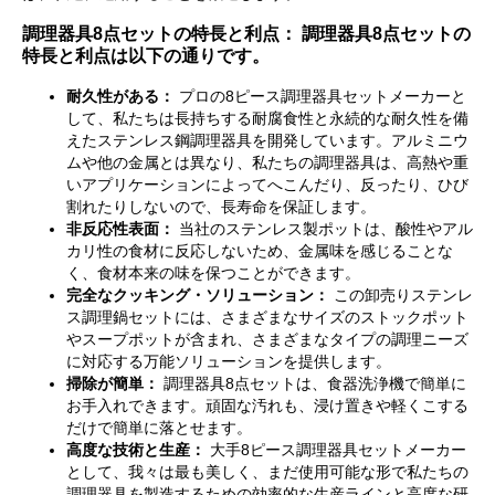
調理器具8点セットの特長と利点： 調理器具8点セットの
特長と利点は以下の通りです。
耐久性がある：
プロの8ピース調理器具セットメーカーと
して、私たちは長持ちする耐腐食性と永続的な耐久性を備
えたステンレス鋼調理器具を開発しています。アルミニウ
ムや他の金属とは異なり、私たちの調理器具は、高熱や重
いアプリケーションによってへこんだり、反ったり、ひび
割れたりしないので、長寿命を保証します。
非反応性表面：
当社のステンレス製ポットは、酸性やアル
カリ性の食材に反応しないため、金属味を感じることな
く、食材本来の味を保つことができます。
完全なクッキング・ソリューション：
この卸売りステンレ
ス調理鍋セットには、さまざまなサイズのストックポット
やスープポットが含まれ、さまざまなタイプの調理ニーズ
に対応する万能ソリューションを提供します。
掃除が簡単：
調理器具8点セットは、食器洗浄機で簡単に
お手入れできます。頑固な汚れも、浸け置きや軽くこする
だけで簡単に落とせます。
高度な技術と生産：
大手8ピース調理器具セットメーカー
として、我々は最も美しく、まだ使用可能な形で私たちの
調理器具を製造するための効率的な生産ラインと高度な研