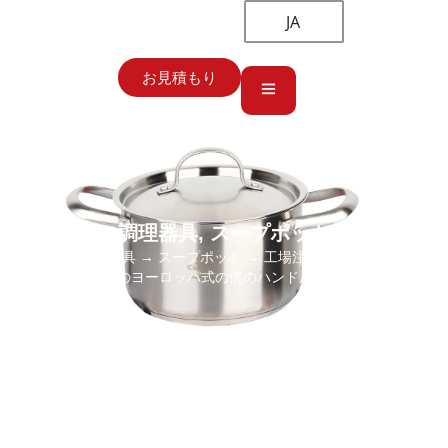
JA
お見積もり
調理器具
,
スープポット
ホーム
→
調理器具
→
スープポット
→ 工場注文のステンレス鋼の
スープ鍋304のヨーロッパ式の倍のハンドル鍋多数のサイズ