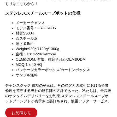
もりはこちらから！
ステンレススチールスープポットの仕様
メーカーチャンス
モデル番号：CY-OSG05
材質SS304
蓋スチール蓋
厚さ:0.5mm
Weight:920g/1120g/1300g
直径：18cm/20cm/22cm
OEM&ODM: 習慣、歓迎されたOEM&ODM
MOQ:1 x 40'HQ
パッケージカラーボックス/カートンボックス
サンプル無料
チャンスクック
成功の秘密は、その顧客との取引における企業
倫理を遵守する当社の経営陣の方針であった。私たちは、最高級
のオンタイムデリバリーをお約束 ステンレススチールスープポ
ットプロンプトが表示さに裏打ちされ、慎重アフターサービス。
お見積もり