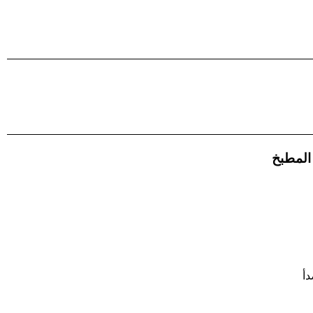
المطبخ
دأ