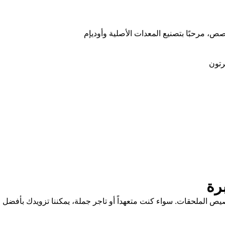
صص، مرحبًا بتصنيع المعدات الأصلية وأوديإم
رتون
رة
ار وتخصيص الملحقات. سواء كنت متعهداً أو تاجر جملة، يمكننا تزويدك بأفضل