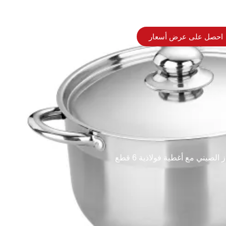
احصل على عرض أسعار
يني مع أغطية فولاذية 6 قطع