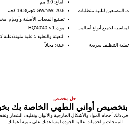
القاع: 3.0 مم
 المصنعين لتلبية متطلبات
GW/NW: 20.8 كجم/19.8 كجم
تصنيع المعدات الأصلية وأوديإم: مخ
ناسبة لجميع أنواع أساليب
موك:1 × 40'40'HQ
التعبئة والتغليف: علبة ملونة/علبة ك
 عملية التنظيف سريعة
عينة: مجاناً
حل مخصص
بتخصيص أواني الطهي الخاصة بك بخب
لفريدة، بما في ذلك أحجام المواد والأشكال الخارجية والألوان وتغليف الشع
المنتجات والخدمات عالية الجودة لمساعدتك على تنمية أعمالك.