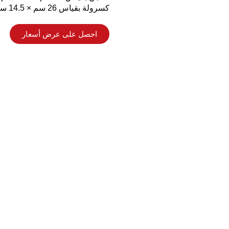
كسرولة بقياس 26 سم × 14.5 سم مع غطاء
احصل على عرض أسعار