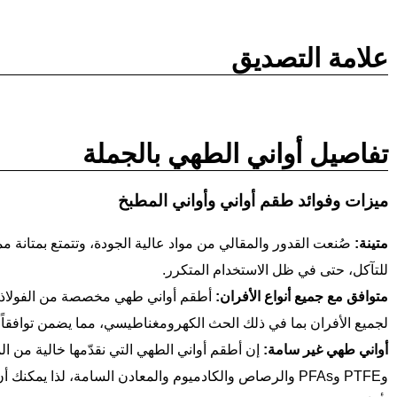
علامة التصديق
تفاصيل أواني الطهي بالجملة
ميزات وفوائد طقم أواني وأواني المطبخ
متينة:
صُنعت القدور والمقالي من مواد عالية الجودة، وتتمتع بمتانة م
للتآكل، حتى في ظل الاستخدام المتكرر.
متوافق مع جميع أنواع الأفران:
أطقم أواني طهي مخصصة من الفولاذ ا
لجميع الأفران بما في ذلك الحث الكهرومغناطيسي، مما يضمن توافقاً و
أواني طهي غير سامة:
وPTFE وPFAs والرصاص والكادميوم والمعادن السامة، لذا يمكنك