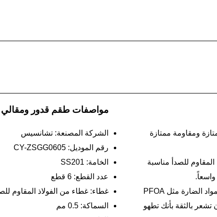
مواصفات طقم قدور ومقالي 
متازة ومقاومة ممتازة
الشركة المصنعة: تشانسيس
رقم الموديل: CY-ZSGG0605
لمقاوم للصدأ مناسبة
الخامة: SS201
اسعاً.
عدد القطع: 6 قطع
إن أطقم أواني الطهي التي نقدّمها خالية من المواد الضارة مثل PFOA
غطاء: غطاء من الفولاذ المقاوم للص
 أن تشعر بالثقة بأنك تطهو
السماكة: 0.5 مم