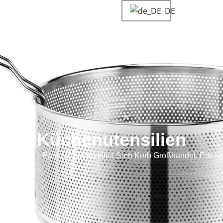
DE
Kundenspezifische Lösung
Über
Blogs und Nachricht
Küchenutensilien
ensilien
→ Pasta / Lebensmittel Sieb Korb Großhandel, Edelst