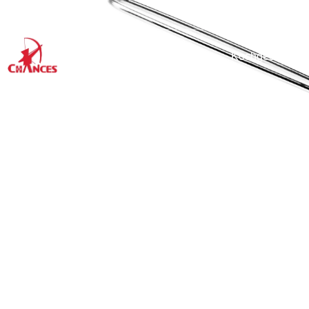
Startseite
Produkte
Kochgeschirr
Start
→
Küchenut