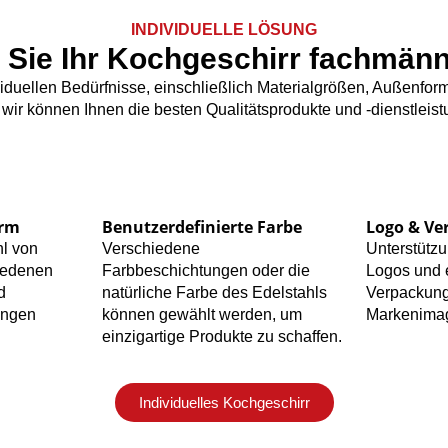
INDIVIDUELLE LÖSUNG
 Sie Ihr Kochgeschirr fachmänn
viduellen Bedürfnisse, einschließlich Materialgrößen, Außenf
, wir können Ihnen die besten Qualitätsprodukte und -dienstleis
orm
Benutzerdefinierte Farbe
Logo & Ve
hl von
Verschiedene
Unterstützu
iedenen
Farbbeschichtungen oder die
Logos und 
d
natürliche Farbe des Edelstahls
Verpackung
ungen
können gewählt werden, um
Markenima
einzigartige Produkte zu schaffen.
Individuelles Kochgeschirr