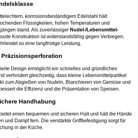
andelsklasse
ttelechtem, korrosionsbeständigem Edelstahl hält
kochenden Flüssigkeiten, hohen Temperaturen und
ängen stand. Als zuverlässiger
Nudel-/Lebensmittel-
buste Konstruktion ist widerstandsfähig gegen Verbiegen,
leistet so eine langfristige Leistung.
& Präzisionsperforation
erte Design ermöglicht ein schnelles und gründliches
d verhindert gleichzeitig, dass kleine Lebensmittelpartikel
rfekt zum Abgießen von Nudeln, Blanchieren von Gemüse und
ssert die Effizienz und die Präsentation von Speisen.
sichere Handhabung
f bietet einen bequemen und sicheren Halt und hält die Hände
n und Dampf fern. Die verstärkte Griffbefestigung sorgt für
uchung in der Küche.