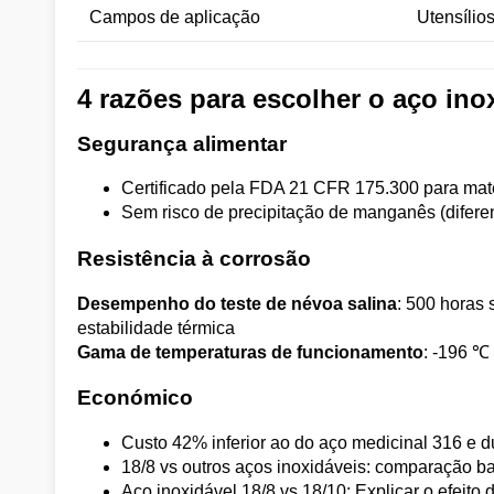
Campos de aplicação
Utensílio
4 razões para escolher o aço ino
Segurança alimentar
Certificado pela FDA 21 CFR 175.300 para mat
Sem risco de precipitação de manganês (diferen
Resistência à corrosão
Desempenho do teste de névoa salina
: 500 horas
estabilidade térmica
Gama de temperaturas de funcionamento
: -196 ℃
Económico
Custo 42% inferior ao do aço medicinal 316 e d
18/8 vs outros aços inoxidáveis: comparação 
Aço inoxidável 18/8 vs 18/10: Explicar o efeito 