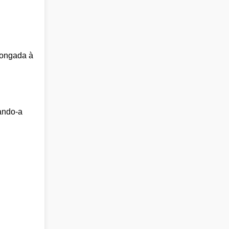
longada à
ando-a