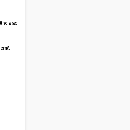
rência ao
alemã