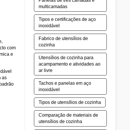
Panelas de três camadas e
multicamadas
Tipos e certificações de aço
inoxidável
Fabrico de utensílios de
e,
cozinha
acto com
rmica e
Utensílios de cozinha para
acampamento e atividades ao
ar livre
idável
m as
Tachos e panelas em aço
 padrão
inoxidável
Tipos de utensílios de cozinha
Comparação de materiais de
utensílios de cozinha