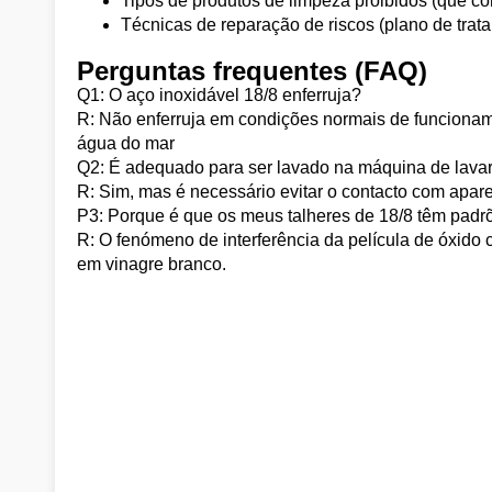
Tipos de produtos de limpeza proibidos (que c
Técnicas de reparação de riscos (plano de trat
Perguntas frequentes (FAQ)
Q1: O aço inoxidável 18/8 enferruja?
R: Não enferruja em condições normais de funcionam
água do mar
Q2: É adequado para ser lavado na máquina de lava
R: Sim, mas é necessário evitar o contacto com apar
P3: Porque é que os meus talheres de 18/8 têm padrõ
R: O fenómeno de interferência da película de óxid
em vinagre branco.