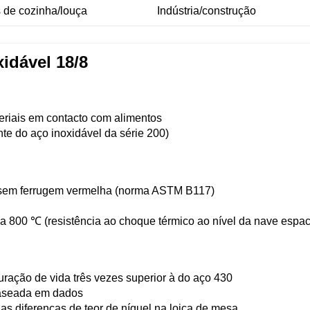
s de cozinha/louça
Indústria/construção
xidável 18/8
eriais em contacto com alimentos
te do aço inoxidável da série 200)
 sem ferrugem vermelha (norma ASTM B117)
 a 800 ℃ (resistência ao choque térmico ao nível da nave espac
uração de vida três vezes superior à do aço 430
baseada em dados
das diferenças de teor de níquel na loiça de mesa