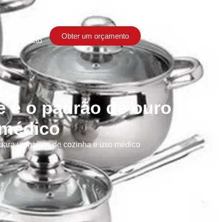
Obter um orçamento
Contacto
ue é o padrão de ouro para
 médico
para utensílios de cozinha e uso médico