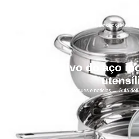
Início
Produtos
Utensílios de cozin
Guia definitivo do aço in
utensí
Início
→
Blogues e notícias
→ Guia defin