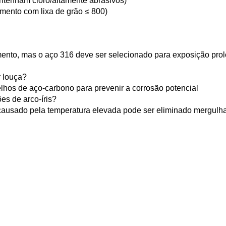
ontenham cloro/altamente abrasivos)
amento com lixa de grão ≤ 800)
ento, mas o aço 316 deve ser selecionado para exposição pro
r louça?
elhos de aço-carbono para prevenir a corrosão potencial
es de arco-íris?
o causado pela temperatura elevada pode ser eliminado mergulh