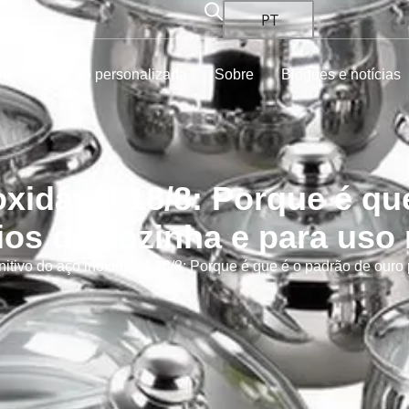
PT
ha
Solução personalizada
Sobre
Blogues e notícias
oxidável 18/8: Porque é q
lios de cozinha e para uso
itivo do aço inoxidável 18/8: Porque é que é o padrão de ouro 