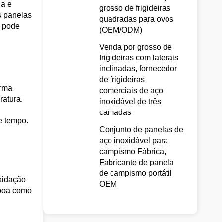
da e
grosso de frigideiras
s panelas
quadradas para ovos
o pode
(OEM/ODM)
Venda por grosso de
frigideiras com laterais
inclinadas, fornecedor
de frigideiras
orma
comerciais de aço
ratura.
inoxidável de três
camadas
e tempo.
Conjunto de panelas de
aço inoxidável para
campismo Fábrica,
Fabricante de panela
de campismo portátil
oxidação
OEM
 boa como