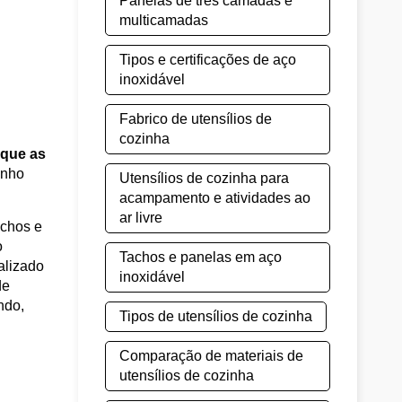
Panelas de três camadas e
multicamadas
Tipos e certificações de aço
inoxidável
Fabrico de utensílios de
cozinha
 que as
enho
Utensílios de cozinha para
acampamento e atividades ao
ar livre
achos e
o
Tachos e panelas em aço
alizado
inoxidável
de
ndo,
Tipos de utensílios de cozinha
Comparação de materiais de
utensílios de cozinha