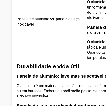
O alumínio
uniformeme
de alumíni
efetivamen
Panela de alumínio vs. panela de aço
inoxidável
Panela d
estável 
O alumínio
rápida e un
Quando as 
temperatur
Durabilidade e vida útil
Panela de alumínio: leve mas suscetível 
O alumínio é um material macio, fácil de riscar, def
ou em buracos. Embora a anodização possa melhorar 
a do aço inoxidável.
Panela de aço inoxidável: duradoura, resi