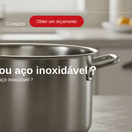
Obter um orçamento
Contacto
 ou aço inoxidável？
 aço inoxidável？