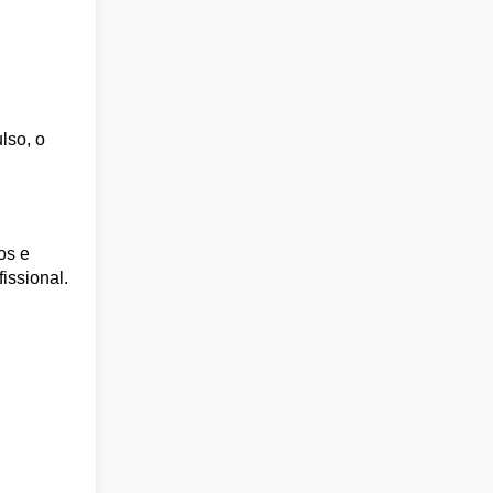
lso, o
os e
issional.