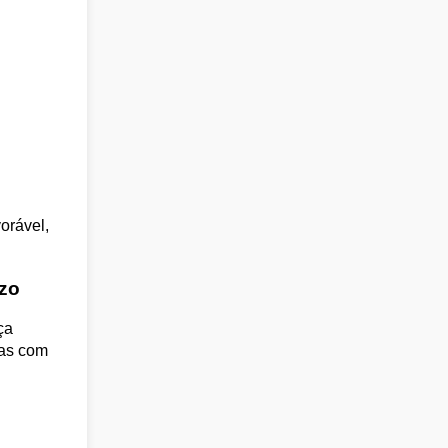
orável,
azo
ça
ras com