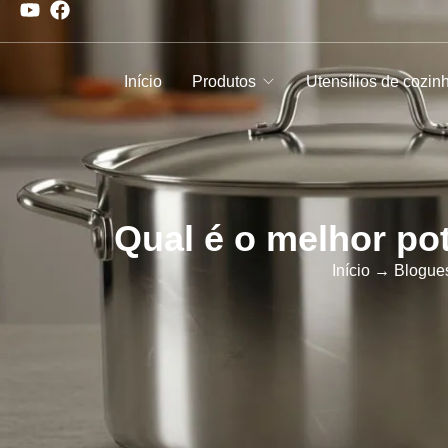
Início
Produtos
Utensílios de cozin
Qual é o melhor po
Início
→
Blogues