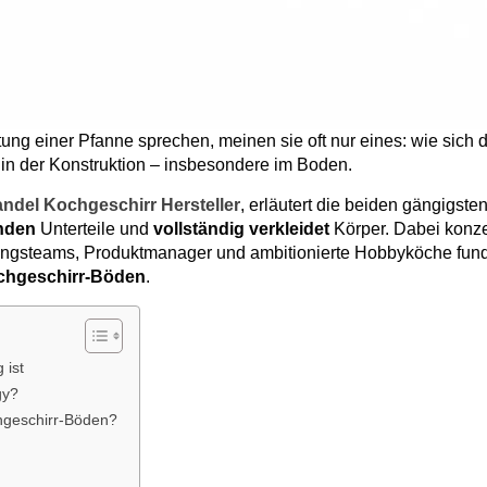
ng einer Pfanne sprechen, meinen sie oft nur eines: wie sich d
 in der Konstruktion – insbesondere im Boden.
ndel Kochgeschirr Hersteller
, erläutert die beiden gängigste
nden
Unterteile und
vollständig verkleidet
Körper. Dabei konze
ungsteams, Produktmanager und ambitionierte Hobbyköche fund
ochgeschirr-Böden
.
 ist
gy?
chgeschirr-Böden?