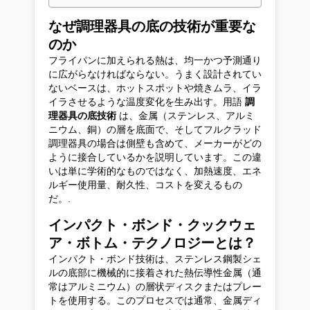
なぜ調理器具の底の技術が重要な
のか
フライパンに加えられる熱は、均一かつ予測通り
に広がらなければならない。うまく設計されてい
ないベースは、ホットスポットや焼きムラ、イラ
イラさせるような温度変化を生み出す。用語
調
理器具の底技術
は、金属（ステンレス、アルミ
ニウム、銅）の層を底面で、そしてフルクラッド
調理器具の場合は側壁も含めて、メーカーがどの
ように接合しているかを説明しています。この違
いは単に学術的なものではなく、加熱速度、エネ
ルギー使用量、耐久性、コストを変えるもの
だ。.
インパクト・ボンド・クックウェ
ア・ボトム・テクノロジーとは？
インパクト・ボンド技術は、ステンレス鋼製シェ
ルの底部に機械的に接着された熱伝導性金属（通
常はアルミニウム）の層状ディスクまたはプレー
トを使用する。このプロセスでは通常、金属ディ