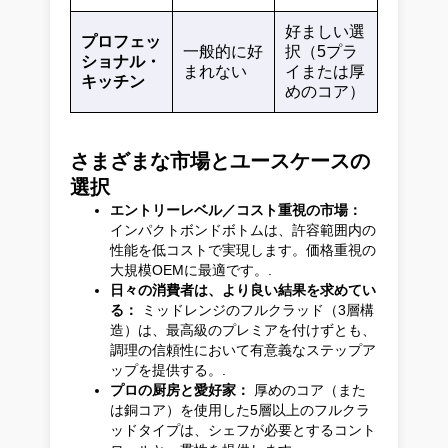
好ましい選
プロフェッ
一般的に好
択（5プラ
ショナル・
まれない
イまたは厚
キッチン
めのコア）
さまざまな市場とユースケースの
選択
エントリーレベル／コスト重視の市場：
インパクトボンドボトムは、許容範囲内の
性能を低コストで実現します。価格重視の
大規模OEMに最適です。.
日々の消費者は、より良い結果を求めてい
る：
ミッドレンジのフルクラッド（3層構
造）は、最高級のプレミアを付けずとも、
調理の信頼性において有意義なステップア
ップを提供する。.
プロの厨房と愛好家：
厚めのコア（また
は銅コア）を使用した5層以上のフルクラ
ッドタイプは、シェフが必要とするコント