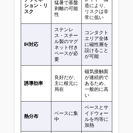
猛暑で基盤
ション・リ
造により、
剥離の可能
スク
リスクは非
性
常に低い
ステンレ
コンタクト
ス・スチー
エリア全体
ル製のマグ
IH対応
に磁性層を
ネット付き
設けること
ベースが必
が可能
要
磁気接触面
良好だが、
が連続的で
誘導効率
主に根元に
あるため、
局在
一般的に高
い
ベースとサ
ベースに集
イドウォー
熱分布
中
ルを均等に
加熱