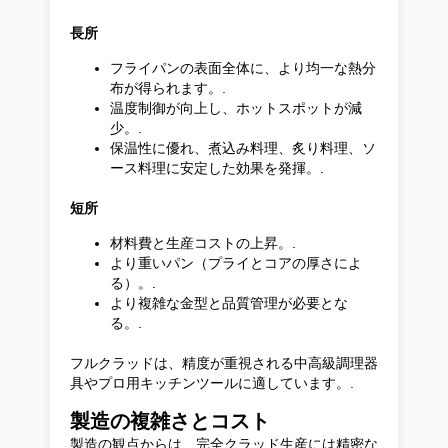
長所
フライパンの表面全体に、より均一な熱分
布が得られます。.
温度制御が向上し、ホットスポットが減
少。.
保温性に優れ、煮込み料理、炙り料理、ソ
ース料理に安定した効果を発揮。.
短所
材料費と生産コストの上昇。.
より重いパン（プライとコアの厚さによ
る）。.
より複雑な金型と品質管理が必要とな
る。.
フルクラッドは、精度が重視される中高級調理器
具やプロ用キッチンツールに適しています。.
製造の複雑さとコスト
製造の観点からは、完全クラッド生産には精密な