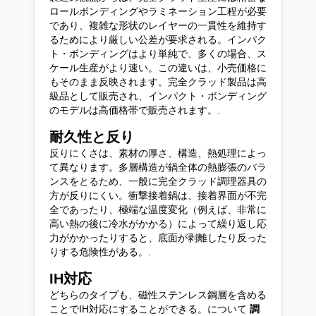
ロールボンディングやラミネーション工程が必要
であり、複雑な形状のレイヤーの一貫性を維持す
るためにより厳しい公差が要求される。インパク
ト・ボンディングはより単純で、多くの場合、ス
ケール生産がより速い。この違いは、小売価格に
もそのまま反映されます。完全クラッド製品は高
級品として販売され、インパクト・ボンディング
のモデルは高価格帯で販売されます。.
耐久性と反り
反りにくさは、素材の厚さ、構造、熱処理によっ
て異なります。多層構造が鍋全体の熱膨張のバラ
ンスをとるため、一般に完全クラッド調理器具の
方が反りにくい。衝撃接着鍋は、接着界面が不完
全であったり、極端な温度変化（例えば、非常に
高い熱の後に冷水がかかる）によって繰り返し応
力がかかったりすると、底面が剥離したり反った
りする危険性がある。.
IH対応
どちらのタイプも、磁性ステンレス鋼層を含める
ことでIH対応にすることができる。について
調