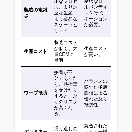
ルなプロセ
精密なロー
ス、より迅
ルボンディ
製造の複雑
速な生産、
ング/ラミ
さ
より容易な
ネーション
スケーラビ
が必要。
リティ
製造コスト
が低く、大
生産コスト
生産コスト
量OEMに
が高い。
最適
接着が不十
分であった
バランスの
り、熱衝撃
取れた多層
を受けたり
ワープ抵抗
膨張による
すると、反
優れた反り
りのリスク
抵抗性
が高くな
る。
統合された
繰り返しの
デラミネー
レイヤー構