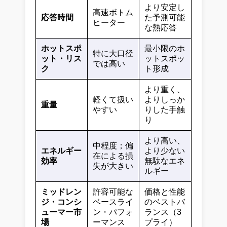
より安定し
高速ボトム
応答時間
た予測可能
ヒーター
な熱応答
ホットスポ
最小限のホ
特に大口径
ット・リス
ットスポッ
では高い
ク
ト形成
より重く、
軽くて扱い
よりしっか
重量
やすい
りした手触
り
より高い、
中程度；偏
エネルギー
より少ない
在による損
効率
無駄なエネ
失が大きい
ルギー
ミッドレン
許容可能な
価格と性能
ジ・コンシ
ベースライ
のベストバ
ューマー市
ン・パフォ
ランス（3
場
ーマンス
プライ）