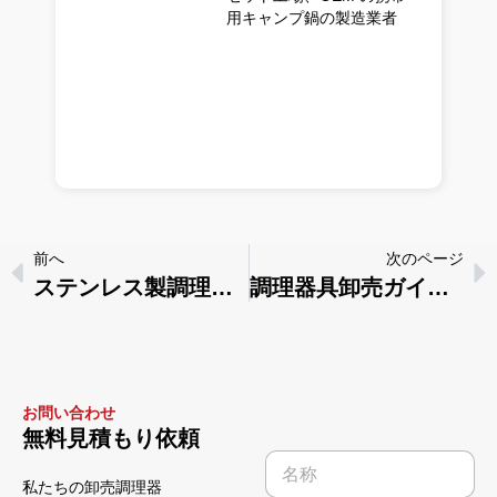
用キャンプ鍋の製造業者
前へ
次のページ
ステンレス製調理器具購入ガイド：グレード・耐久性・表面仕上げとよくある誤解
調理器具卸売ガイド：小売業者と流通業者が中国から調達すべき方法
お問い合わせ
名
無料見積もり依頼
前
名
か
称
私たちの卸売調理器
ら