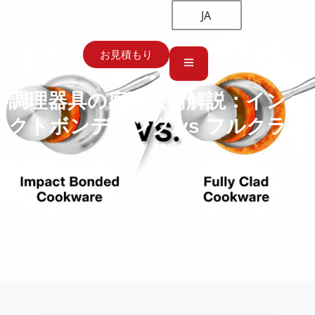
JA
お見積もり
調理器具の底面技術解説：インパ
クトボンディング vs フルクラッ
ド
ホーム
→
ブログ＆ニュース
→ 調理器具の底の技術の説明：衝撃接
着と完全クラッド