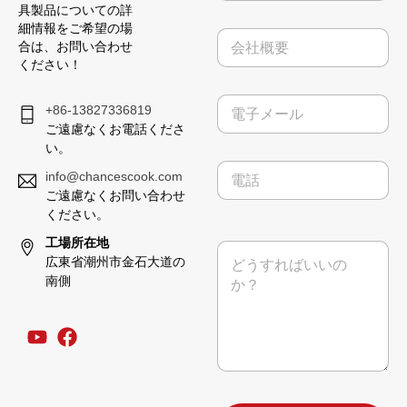
*
の
具製品についての詳
電
細情報をご希望の場
会
子
合は、お問い合わせ
社
メ
ください！
概
ー
要
ル
電
+86-13827336819
子
ご遠慮なくお電話くださ
メ
い。
ー
電
ル
info@chancescook.com
話
*
ご遠慮なくお問い合わせ
ください。
工場所在地
メ
広東省潮州市金石大道の
ッ
セ
南側
ー
ジ
*